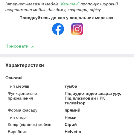
Інтернет-магазин меблів
"Каштан"
пропонує широкий
асортимент меблів для дому, квартири, офісу.
Приєднуйтесь до нас у соціальних мережах:
Приховати
Характеристики
Основні
Тип меблів
тумба
Функціональне
Під аудіо-відео апаратуру,
призначення
Під плазмовий і РК
телевізор
Форма фасаду
прямий
Тип опор
Ніжки
Колір (відтінок) меблів
Сірий
Виробник
Helvetia