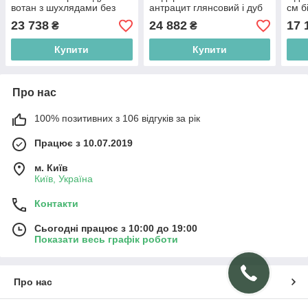
вотан з шухлядами без
антрацит глянсовий і дуб
см б
ручок у стилі мінімалізм
градсон з підсвічуванням в
сан-
23 738
24 882
17 
₴
₴
кімнату
закр
віта
Купити
Купити
Про нас
100% позитивних з 106 відгуків за рік
Працює з 10.07.2019
м. Київ
Київ, Україна
Контакти
Сьогодні працює з 10:00 до 19:00
Показати весь графік роботи
Про нас