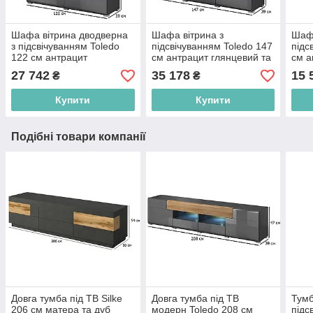
Шафа вітрина дводверна
Шафа вітрина з
Шафа
з підсвічуванням Toledo
підсвічуванням Toledo 147
підс
122 см антрацит
см антрацит глянцевий та
см а
глянцевий та дуб градсон
дуб градсон у їдальню
дуб 
27 742
35 178
15 
₴
₴
для вітальні
Купити
Купити
Подібні товари компанії
Довга тумба під ТВ Silke
Довга тумба під ТВ
Тумб
206 см матера та дуб
модерн Toledo 208 см
підс