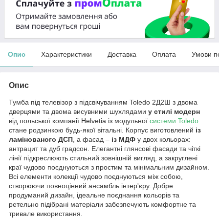
Опис
Характеристики
Доставка
Оплата
Умови п
Опис
Тумба під телевізор з підсвічуванням Toledo 2Д2Ш з двома
дверцями та двома висувними шухлядами
у стилі модерн
від польської компанії Helvetia із модульної
системи Toledo
стане родзинкою будь-якої вітальні. Корпус виготовлений
із
ламінованого ДСП
, а фасад –
із МДФ
у двох кольорах:
антрацит та дуб градсон. Елегантні глянсові фасади та чіткі
лінії підкреслюють стильний зовнішній вигляд, а закруглені
краї чудово поєднуються з простим та мінімальним дизайном.
Всі елементи колекції чудово поєднуються між собою,
створюючи повноцінний ансамбль інтер'єру. Добре
продуманий дизайн, ідеальне поєднання кольорів та
ретельно підібрані матеріали забезпечують комфортне та
тривале використання.