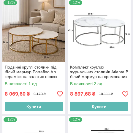
–12%
–12%
Подвійні круглі столики під
Комплект круглих
білий мармур Portafino A з
журнальних столиків Atlanta B
кераміки на золотих ніжках
білий мармур на хромованих
для вітальні
ніжках у вітальню
В наявності 1 од.
В наявності 2 од.
8 069,60
8 897,68
₴
₴
9 170 ₴
10 111 ₴
Купити
Купити
–12%
–12%