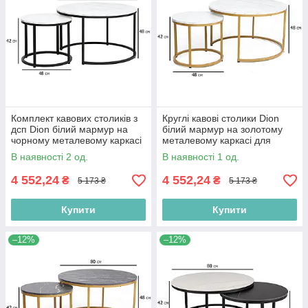
Комплект кавових столиків з
Круглі кавові столики Dion
дсп Dion білий мармур на
білий мармур на золотому
чорному металевому каркасі
металевому каркасі для
в хол
салону краси
В наявності 2 од.
В наявності 1 од.
4 552,24
4 552,24
₴
₴
5 173 ₴
5 173 ₴
Купити
Купити
–12%
–12%