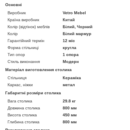
Основні
Виробник
Vetro Mebel
Країна виробник
Китай
Колір (відтінок) меблів
Білий, Чорний
Колір
Білий мармур
Гарантійний термін
12 міс
Форма стільниці
кругла
Тип опор
1 опора
Стиль виконання
Модерн
Матеріал виготовлення столика
Стільниця
Кераміка
Каркас, ніжки
метал
Габаритні розміри столика
Вага столика
29.8 кг
Довжина столика
800 мм
Висота столика
450 мм
Глибина столика
800 мм