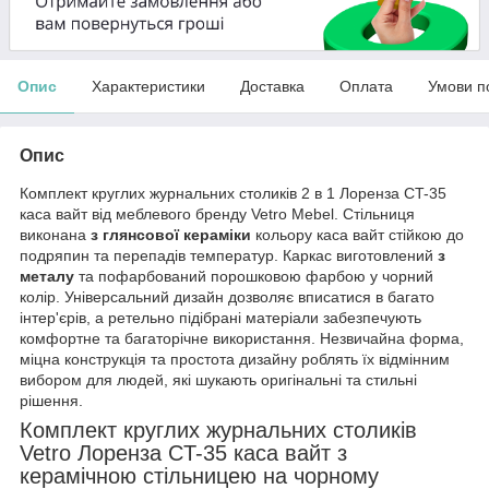
Опис
Характеристики
Доставка
Оплата
Умови п
Опис
Комплект круглих журнальних столиків 2 в 1 Лоренза CT-35
каса вайт від меблевого бренду Vetro Mebel. Стільниця
виконана
з глянсової кераміки
кольору каса вайт стійкою до
подряпин та перепадів температур. Каркас виготовлений
з
металу
та пофарбований порошковою фарбою у чорний
колір. Універсальний дизайн дозволяє вписатися в багато
інтер'єрів, а ретельно підібрані матеріали забезпечують
комфортне та багаторічне використання. Незвичайна форма,
міцна конструкція та простота дизайну роблять їх відмінним
вибором для людей, які шукають оригінальні та стильні
рішення.
Комплект круглих журнальних столиків
Vetro Лоренза CT-35 каса вайт з
керамічною стільницею на чорному