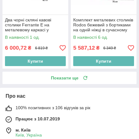
Два чорні скляні кавові
Комплект металевих столиків
столики Ferrante E на
Rodos бежевий з бортиками
металевому каркасі у
на одній ніжці в сучасному
вітальню
стилі
В наявності 1 од.
В наявності 6 од.
6 000,72
5 587,12
₴
₴
6 819 ₴
6 349 ₴
Купити
Купити
Показати ще
Про нас
100% позитивних з 106 відгуків за рік
Працює з 10.07.2019
м. Київ
Київ, Україна