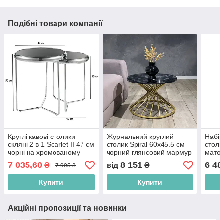
Подібні товари компанії
Круглі кавові столики
Журнальний круглий
Набі
скляні 2 в 1 Scarlet II 47 см
столик Spiral 60х45.5 см
стол
чорні на хромованому
чорний глянсовий мармур
мато
каркасі у вітальню
на золотій металевій ніжці
чорн
7 035,60
8 151
6 4
₴
від
₴
7 995 ₴
в зал
віта
Купити
Купити
Акційні пропозиції та новинки