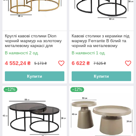
Круглі кавові столики Dion
Кавові столики з кераміки під
чорний мармур на золотому
мармур Ferrante B білий та
металевому каркасі для
чорний на металевому
вітальні
каркасі у вітальню
В наявності 2 од.
В наявності 1 од.
4 552,24
6 622
₴
₴
5 173 ₴
7 525 ₴
Купити
Купити
–12%
–12%