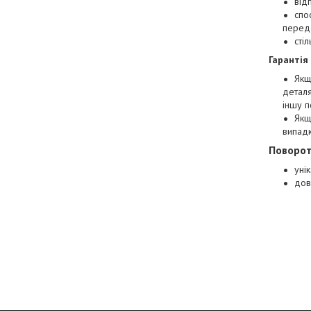
від
спо
перед
сті
Гарантія
Якщ
деталя
іншу п
Якщ
випад
Поворот
уні
довг