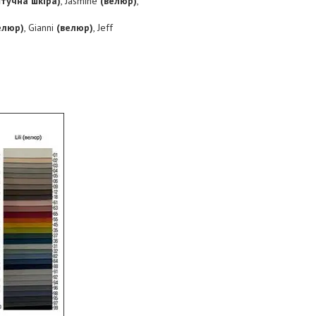
штучна шкіра)
, Jasmine
(велюр)
,
елюр)
, Gianni
(велюр)
, Jeff