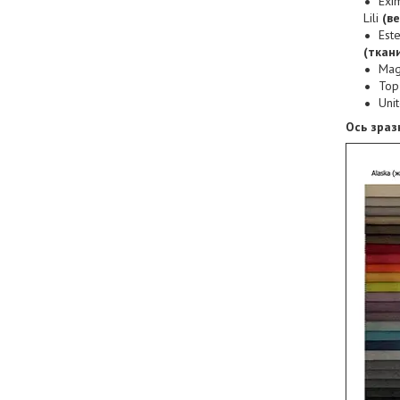
Exim
Lili
(в
Est
(ткан
Magi
Top 
Unit
Ось зраз