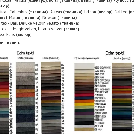
 textil - Alaska
(жаккард)
, Berta
(тканина)
, Emilia
(тканина)
, Fly nova
(
елюр)
etica - Columbus
(тканина)
, Darwin
(тканина)
, Edison
(велюр)
, Galileo
(в
ина)
, Martin
(тканина)
, Newton
(тканина)
tex - Bari, Deluxe velour, Velutto
(тканина)
textil - Magic velvet, Uttario velvet
(велюр)
ex- Paris
(велюр)
ки тканин: