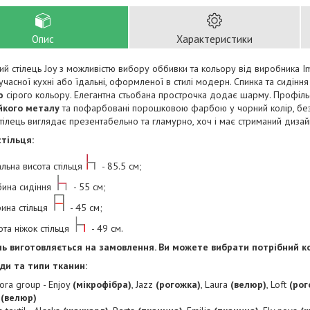
Опис
Характеристики
й стілець Joy з можливістю вибору оббивки та кольору від виробника I
сучасної кухні або їдальні, оформленої в стилі модерн. Спинка та сидінн
ю
сірого кольору. Елегантна стьобана прострочка додає шарму. Профіль
йкого металу
та пофарбовані порошковою фарбою у чорний колір, без
тілець виглядає презентабельно та гламурно, хоч і має стриманий дизай
стільця:
альна висота стільця
- 85.5 см;
бина сидіння
- 55 см;
ина стільця
- 45 см;
ота ніжок стільця
- 49 см.
ь виготовляється на замовлення. Ви можете вибрати потрібний кол
иди та типи тканин:
ora group - Enjoy
(мікрофібра)
, Jazz
(рогожка)
, Laura
(велюр)
, Loft
(рог
t
(велюр)