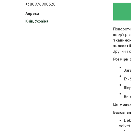
+380976900520
Київ, Україна
Поворотни
інтер'єр 
тканино
зносості
Зручний с
Розміри 
Заг
Гли
Шир
Вис
Ця модел
Базові в
Dek
velve