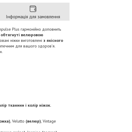
Інформація для замовлення
mpulse Plus гармонійно доповнить
я
обтягнуті велюровою
овані ніжки виготовлені
з якісного
печним для вашого здоров'я.
н.
ір тканини і колір ніжок.
ожка)
, Velutto
(велюр)
, Vintage