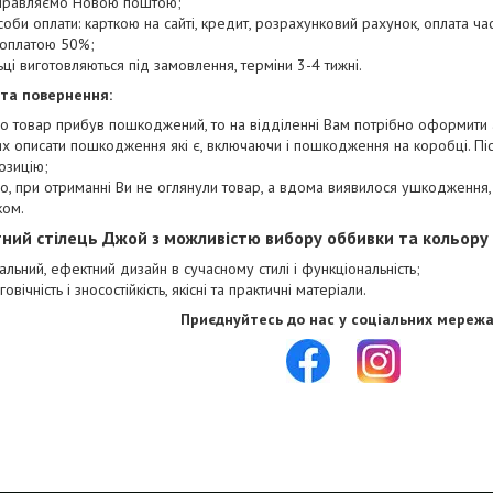
правляємо Новою поштою;
соби оплати: карткою на сайті, кредит, розрахунковий рахунок, оплата час
оплатою 50%;
льці виготовляються під замовлення, терміни 3-4 тижні.
 та повернення:
о товар прибув пошкоджений, то на відділенні Вам потрібно оформити 
х описати пошкодження які є, включаючи і пошкодження на коробці. Пі
озицію;
о, при отриманні Ви не оглянули товар, а вдома виявилося ушкодження,
ком.
ний стілець Джой з можливістю вибору оббивки та кольору
кальний, ефектний дизайн в сучасному стилі і функціональність;
овічність і зносостійкість, якісні та практичні матеріали.
Приєднуйтесь до нас у соціальних мережа