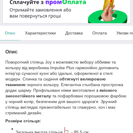
Опис
Характеристики
Доставка
Оплата
Умови п
Опис
Поворотний стілець Joy з можливістю вибору оббивки та
кольору від виробника Impulse Plus гармонійно доповнить
інтер'єр сучасної кухні або їдальні, оформленої в стилі
модерн. Спинка та сидіння
обтягнуті велюровою
тканиною
чорного кольору. Елегантна стьобана прострочка
додає шарму. Профільовані ніжки виготовлені
з якісного
зносостійкого металу
та пофарбовані порошковою фарбою
у чорний колір, безпечним для вашого здоров'я. Зручний
стілець виглядає презентабельно та гламурно, хоч і має
стриманий дизайн.
Розміри стільця:
Загальна висота стільця
- 85.5 см;