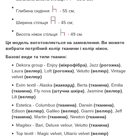
Глибина сидіння
- 55 см;
Ширина стільця
- 45 см;
Висота ніжок стільця
- 49 см.
Ця модель виготовляється на замовлення. Ви можете
вибрати потрібний колір тканини і колір ніжок.
Базові види та типи тканин:
Dekora group - Enjoy
(мікрофібра)
, Jazz
(рогожка)
,
Laura
(велюр)
, Loft
(рогожка)
, Velutto
(велюр)
, Vintage
velvet
(велюр)
Exim textil - Alaska
(жаккард)
, Berta
(тканина)
, Emilia
(тканина)
, Fly nova
(штучна шкіра)
, Jasmine
(велюр)
,
Lili
(велюр)
Estetica - Columbus
(тканина)
, Darwin
(тканина)
,
Edison
(велюр)
, Galileo
(велюр)
, Gianni
(велюр)
, Jeff
(тканина)
, Martin
(тканина)
, Newton
(тканина)
Magitex - Bari, Deluxe velour, Velutto
(тканина)
Top textil - Magic velvet, Uttario velvet
(велюр)