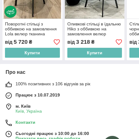
Поворотні стільці з
Оливкові стільці в їдальню
Стіл
оббивкою на замовлення
Hiko з оббивкою на
чорн
Lola велюр тканина
замовлення велюр
обби
екошкіра з підлокітниками
тканина екошкіра з
в кі
5 720
3 218
від
₴
від
₴
від
на металевих ніжках
чорними металевими
ніжками
Купити
Купити
Про нас
100% позитивних з 106 відгуків за рік
Працює з 10.07.2019
м. Київ
Київ, Україна
Контакти
Сьогодні працює з 10:00 до 16:00
Показати весь графік роботи