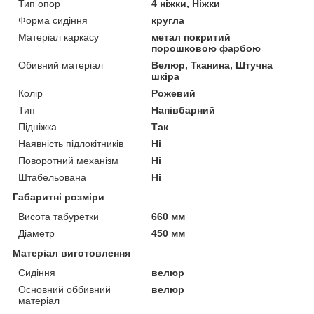
Тип опор
4 ніжки, Ніжки
Форма сидіння
кругла
Матеріал каркасу
метал покритий
порошковою фарбою
Обивний матеріал
Велюр, Тканина, Штучна
шкіра
Колір
Рожевий
Тип
Напівбарний
Підніжка
Так
Наявність підлокітників
Ні
Поворотний механізм
Ні
Штабельована
Ні
Габаритні розміри
Висота табуретки
660 мм
Діаметр
450 мм
Матеріал виготовлення
Сидіння
велюр
Основний оббивний
велюр
матеріал