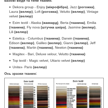
Базові види та типи тканин:
Dekora group - Enjoy
(мікрофібра)
, Jazz
(рогожка)
,
Laura
(велюр)
, Loft
(рогожка)
, Velutto
(велюр)
, Vintage
velvet
(велюр)
Exim textil - Alaska
(жаккард)
, Berta
(тканина)
, Emilia
(тканина)
, Fly nova
(штучна шкіра)
, Jasmine
(велюр)
,
Lili
(велюр)
Estetica - Columbus
(тканина)
, Darwin
(тканина)
,
Edison
(велюр)
, Galileo
(велюр)
, Gianni
(велюр)
, Jeff
(тканина)
, Martin
(тканина)
, Newton
(тканина)
Magitex - Bari, Deluxe velour, Velutto
(тканина)
Top textil - Magic velvet, Uttario velvet
(велюр)
Unitex- Paris
(велюр)
Ось зразки тканин: