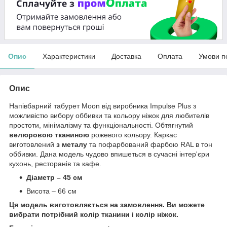
Опис
Характеристики
Доставка
Оплата
Умови п
Опис
Напівбарний табурет Moon від виробника Impulse Plus з
можливістю вибору оббивки та кольору ніжок для любителів
простоти, мінімалізму та функціональності. Обтягнутий
велюровою тканиною
рожевого кольору. Каркас
виготовлений
з металу
та пофарбований фарбою RAL в тон
оббивки. Дана модель чудово впишеться в сучасні інтер'єри
кухонь, ресторанів та кафе.
Діаметр – 45 см
Висота – 66 см
Ця модель виготовляється на замовлення. Ви можете
вибрати потрібний колір тканини і колір ніжок.