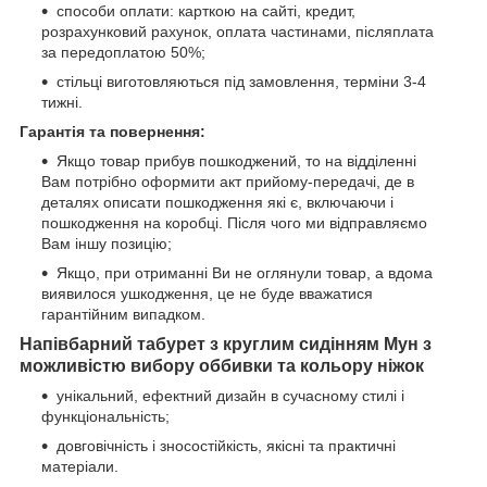
способи оплати: карткою на сайті, кредит,
розрахунковий рахунок, оплата частинами, післяплата
за передоплатою 50%;
стільці виготовляються під замовлення, терміни 3-4
тижні.
Гарантія та повернення:
Якщо товар прибув пошкоджений, то на відділенні
Вам потрібно оформити акт прийому-передачі, де в
деталях описати пошкодження які є, включаючи і
пошкодження на коробці. Після чого ми відправляємо
Вам іншу позицію;
Якщо, при отриманні Ви не оглянули товар, а вдома
виявилося ушкодження, це не буде вважатися
гарантійним випадком.
Напівбарний табурет з круглим сидінням Мун
з
можливістю вибору оббивки та кольору ніжок
унікальний, ефектний дизайн в сучасному стилі і
функціональність;
довговічність і зносостійкість, якісні та практичні
матеріали.