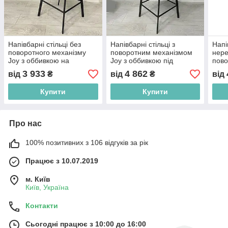
Напівбарні стільці без
Напівбарні стільці з
Напі
поворотного механізму
поворотним механізмом
нере
Joy з оббивкою на
Joy з оббивкою під
пово
замовлення на металевих
замовлення на 4
замо
3 933
4 862
від
₴
від
₴
від
ніжках
металевих ніжках для
ніжк
маленької кухні
Купити
Купити
Про нас
100% позитивних з 106 відгуків за рік
Працює з 10.07.2019
м. Київ
Київ, Україна
Контакти
Сьогодні працює з 10:00 до 16:00