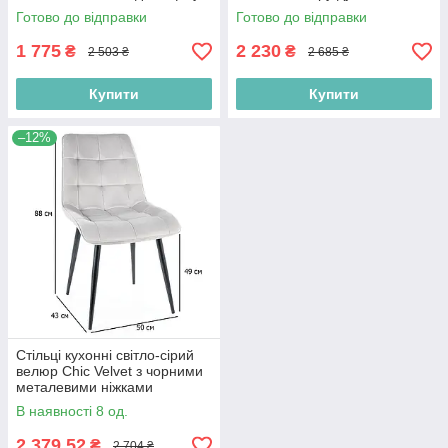
Готово до відправки
Готово до відправки
1 775
2 230
₴
₴
2 503 ₴
2 685 ₴
Купити
Купити
–12%
Стільці кухонні світло-сірий
велюр Chic Velvet з чорними
металевими ніжками
В наявності 8 од.
2 379,52
₴
2 704 ₴