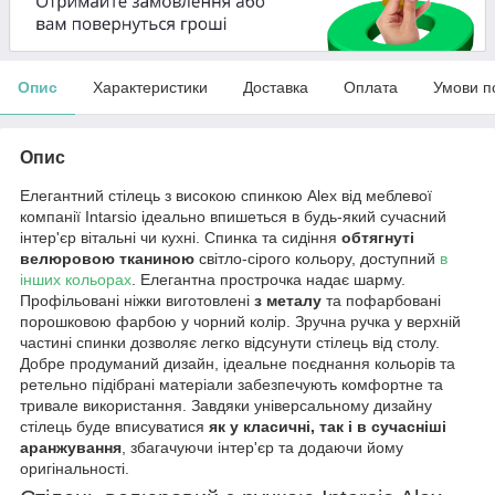
Опис
Характеристики
Доставка
Оплата
Умови п
Опис
Елегантний стілець з високою спинкою Alex від меблевої
компанії Intarsio ідеально впишеться в будь-який сучасний
інтер'єр вітальні чи кухні. Спинка та сидіння
обтягнуті
велюровою тканиною
світло-сірого кольору, доступний
в
інших кольорах
. Елегантна прострочка надає шарму.
Профільовані ніжки виготовлені
з металу
та пофарбовані
порошковою фарбою у чорний колір. Зручна ручка у верхній
частині спинки дозволяє легко відсунути стілець від столу.
Добре продуманий дизайн, ідеальне поєднання кольорів та
ретельно підібрані матеріали забезпечують комфортне та
тривале використання. Завдяки універсальному дизайну
стілець буде вписуватися
як у класичні, так і в сучасніші
аранжування
, збагачуючи інтер'єр та додаючи йому
оригінальності.