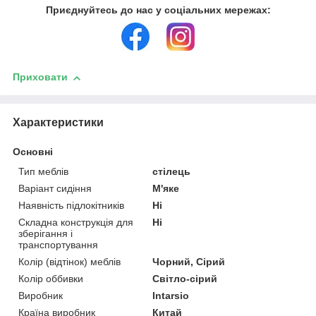
Приєднуйтесь до нас у соціальних мережах:
Приховати
Характеристики
Основні
Тип меблів
стілець
Варіант сидіння
М'яке
Наявність підлокітників
Ні
Складна конструкція для
Ні
зберігання і
транспортування
Колір (відтінок) меблів
Чорний, Сірий
Колір оббивки
Світло-сірий
Виробник
Intarsio
Країна виробник
Китай