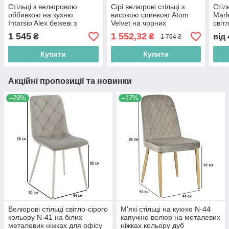
Стільці з велюровою
Сірі велюрові стільці з
Стіл
оббивкою на кухню
високою спинкою Atom
Marl
Intarsio Alex бежеві з
Velvet на чорних
світ
високою спинкою на
металевих ніжках для
ніжк
1 545
1 552,32
₴
₴
від
1 764 ₴
чорних металевих ніжках
кухні
Купити
Купити
Акційні пропозиції та новинки
–29%
–17%
Велюрові стільці світло-сірого
М'які стільці на кухню N-44
кольору N-41 на білих
капучіно велюр на металевих
металевих ніжках для офісу
ніжках кольору дуб