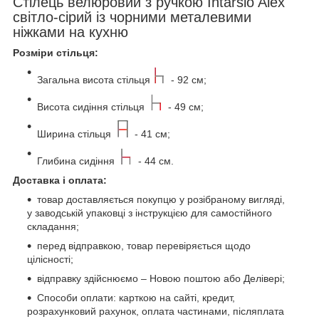
Стілець велюровий з ручкою Intarsio Alex
світло-сірий із чорними металевими
ніжками на кухню
Розміри стільця:
Загальна висота стільця
- 92 см;
Висота сидіння стільця
- 49 см;
Ширина стільця
- 41 см;
Глибина сидіння
- 44 см.
Доставка і оплата:
товар доставляється покупцю у розібраному вигляді,
у заводській упаковці з інструкцією для самостійного
складання;
перед відправкою, товар перевіряється щодо
цілісності;
відправку здійснюємо – Новою поштою або Делівері;
Способи оплати: карткою на сайті, кредит,
розрахунковий рахунок, оплата частинами, післяплата