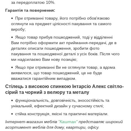
за передоплатою 10%.
Гарантія та повернення:
При отриманні товару, його потрібно обов'язково
оглянути на предмет цілісності пакування та самого
виробу;
Якщо товар прибув пошкоджений, тоді у відділенні
Вам потрібно оформити акт приймання-передачі, де в
деталях описати пошкодження, зробити фото
пакування та пошкодженої деталі з усіх боків. Після чого
ми надсилаємо Вам нову позицію;
Якщо при отриманні Ви не оглянули товар, а вдома
виявилося, що товар пошкоджений, це не буде
вважатися гарантійним випадком.
Стілець з високою спинкою Інтарсіо Алекс
світло-
сір
ий та чорний з велюру та металу
функціональність, довговічність, зносостійкість та
унікальний, ефектний дизайн у сучасному стилі;
стійка конструкція, якісні та практичні матеріали.
Інтернет-магазин меблів
"Каштан"
представляє широкий
асортимент меблів для дому, квартири, офісу.