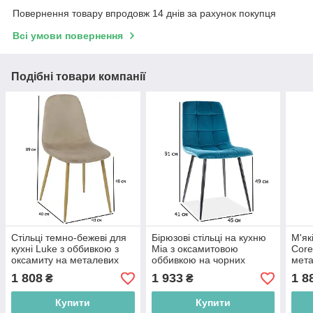
Повернення товару впродовж 14 днів за рахунок покупця
Всі умови повернення
Подібні товари компанії
Стільці темно-бежеві для
Бірюзові стільці на кухню
М'як
кухні Luke з оббивкою з
Mia з оксамитовою
Core
оксамиту на металевих
оббивкою на чорних
мета
ніжках кольору дуб
металевих ніжках
1 808
1 933
1 8
₴
₴
Купити
Купити