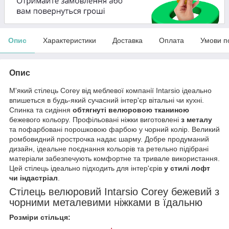
Опис
Характеристики
Доставка
Оплата
Умови п
Опис
М'який стілець Corey від меблевої компанії Intarsio ідеально
впишеться в будь-який сучасний інтер'єр вітальні чи кухні.
Спинка та сидіння
обтягнуті велюровою тканиною
бежевого кольору. Профільовані ніжки виготовлені
з металу
та пофарбовані порошковою фарбою у чорний колір. Великий
ромбовидний прострочка надає шарму. Добре продуманий
дизайн, ідеальне поєднання кольорів та ретельно підібрані
матеріали забезпечують комфортне та тривале використання.
Цей стілець ідеально підходить для інтер'єрів
у стилі лофт
чи індастріал
.
Стілець велюровий Intarsio Corey бежевий з
чорними металевими ніжками в їдальню
Розміри стільця: