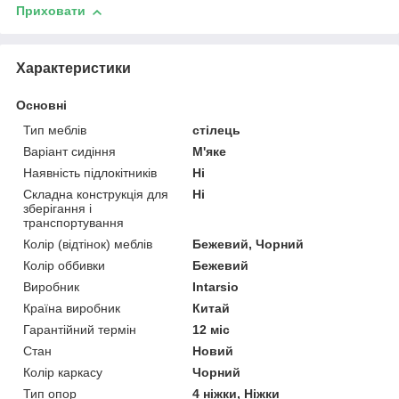
Приховати
Характеристики
Основні
Тип меблів
стілець
Варіант сидіння
М'яке
Наявність підлокітників
Ні
Складна конструкція для
Ні
зберігання і
транспортування
Колір (відтінок) меблів
Бежевий, Чорний
Колір оббивки
Бежевий
Виробник
Intarsio
Країна виробник
Китай
Гарантійний термін
12 міс
Стан
Новий
Колір каркасу
Чорний
Тип опор
4 ніжки, Ніжки