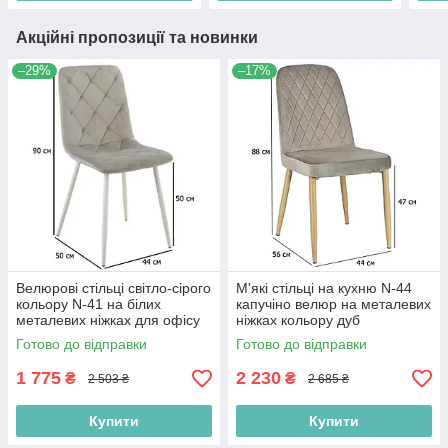
Акційні пропозиції та новинки
–29%
–17%
Велюрові стільці світло-сірого
М'які стільці на кухню N-44
кольору N-41 на білих
капучіно велюр на металевих
металевих ніжках для офісу
ніжках кольору дуб
Готово до відправки
Готово до відправки
1 775
2 230
₴
₴
2 503 ₴
2 685 ₴
Купити
Купити