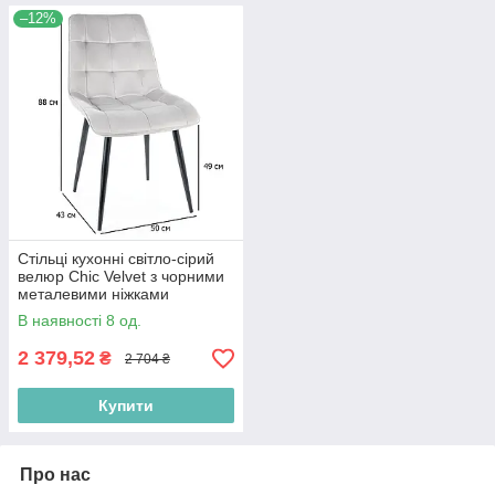
–12%
Стільці кухонні світло-сірий
велюр Chic Velvet з чорними
металевими ніжками
В наявності 8 од.
2 379,52
₴
2 704 ₴
Купити
Про нас