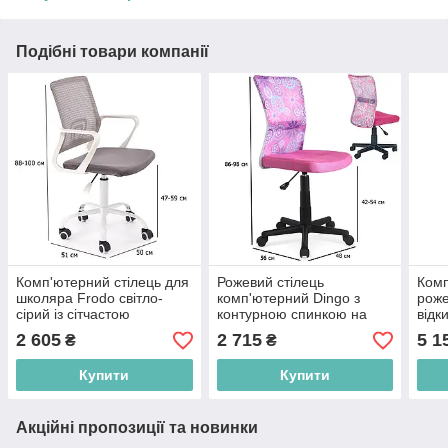
Подібні товари компанії
Комп'ютерний стілець для
Рожевий стілець
Комп
школяра Frodo світло-
комп'ютерний Dingo з
роже
сірий із сітчастою
контурною спинкою на
відк
контурною спинкою
чорній ніжці до дитячої
на б
2 605
2 715
5 1
₴
₴
кімнати
дівч
Купити
Купити
Акційні пропозиції та новинки