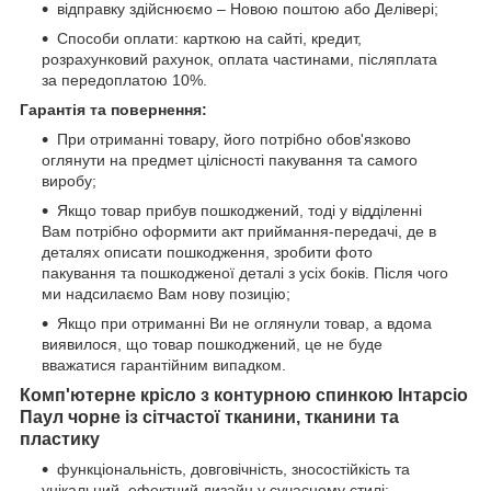
відправку здійснюємо – Новою поштою або Делівері;
Способи оплати: карткою на сайті, кредит,
розрахунковий рахунок, оплата частинами, післяплата
за передоплатою 10%.
Гарантія та повернення:
При отриманні товару, його потрібно обов'язково
оглянути на предмет цілісності пакування та самого
виробу;
Якщо товар прибув пошкоджений, тоді у відділенні
Вам потрібно оформити акт приймання-передачі, де в
деталях описати пошкодження, зробити фото
пакування та пошкодженої деталі з усіх боків. Після чого
ми надсилаємо Вам нову позицію;
Якщо при отриманні Ви не оглянули товар, а вдома
виявилося, що товар пошкоджений, це не буде
вважатися гарантійним випадком.
Комп'ютерне крісло з контурною спинкою Інтарсіо
Паул
чорне
із сітчастої тканини, тканини та
пластику
функціональність, довговічність, зносостійкість та
унікальний, ефектний дизайн у сучасному стилі;