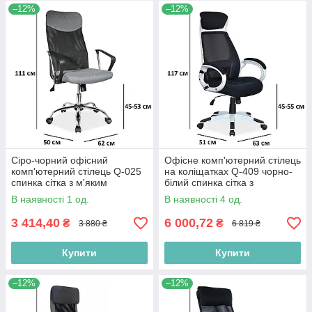
–12%
–12%
Сіро-чорний офісний
Офісне комп'ютерний стілець
комп'ютерний стілець Q-025
на коліщатках Q-409 чорно-
спинка сітка з м'яким
білий спинка сітка з
сидінням
підголовником
В наявності 1 од.
В наявності 4 од.
3 414,40
6 000,72
₴
₴
3 880 ₴
6 819 ₴
Купити
Купити
–12%
–12%