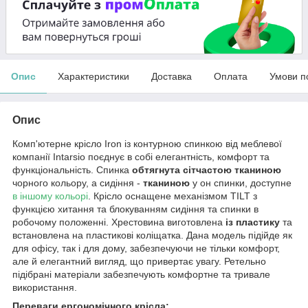
Опис
Характеристики
Доставка
Оплата
Умови п
Опис
Комп'ютерне крісло Iron із контурною спинкою від меблевої
компанії Intarsio поєднує в собі елегантність, комфорт та
функціональність. Спинка
обтягнута сітчастою тканиною
чорного кольору, а сидіння -
тканиною
у он спинки, доступне
в іншому кольорі
. Крісло оснащене механізмом TILT з
функцією хитання та блокуванням сидіння та спинки в
робочому положенні. Хрестовина виготовлена
із пластику
та
встановлена на пластикові коліщатка. Дана модель підійде як
для офісу, так і для дому, забезпечуючи не тільки комфорт,
але й елегантний вигляд, що привертає увагу. Ретельно
підібрані матеріали забезпечують комфортне та тривале
використання.
Переваги ергономічного крісла: