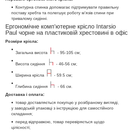
Контурна спинка допомагає підтримувати правильну
поставу хребта та полегшує роботу м'язів спини при
тривалому сидінні.
Ергономічне комп'ютерне крісло Intarsio
Paul чорне на пластиковій хрестовині в офіс
Розміри крісла:
Загальна висота
- 95-105 см;
Висота сидіння
- 46-56 см;
Ширина крісла
- 59.5 см;
Глибина сидіння
- 66 см.
Доставка і оплата:
товар доставляється покупцю у розібраному вигляді,
у заводській упаковці з інструкцією для самостійного
складання;
перед відправкою, товар перевіряється щодо
цілісності;