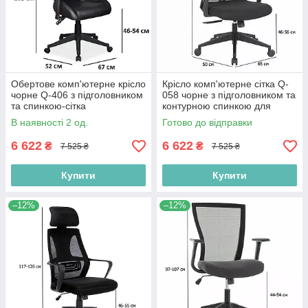
Обертове комп'ютерне крісло
Крісло комп'ютерне сітка Q-
чорне Q-406 з підголовником
058 чорне з підголовником та
та спинкою-сітка
контурною спинкою для
офісу
В наявності 2 од.
Готово до відправки
6 622
6 622
₴
₴
7 525 ₴
7 525 ₴
Купити
Купити
–12%
–12%