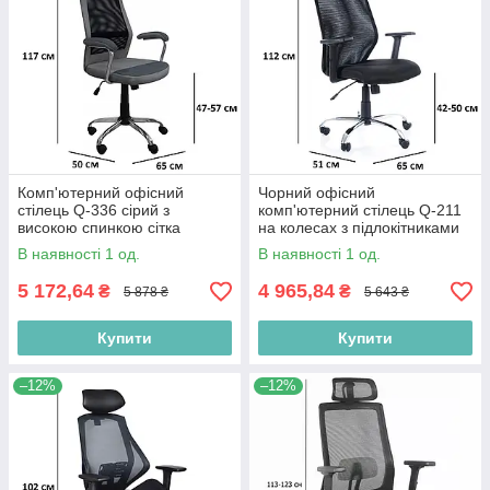
Комп'ютерний офісний
Чорний офісний
стілець Q-336 сірий з
комп'ютерний стілець Q-211
високою спинкою сітка
на колесах з підлокітниками
спинка сітка
В наявності 1 од.
В наявності 1 од.
5 172,64
4 965,84
₴
₴
5 878 ₴
5 643 ₴
Купити
Купити
–12%
–12%