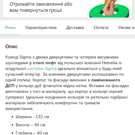
Опис
Характеристики
Доставка
Оплата
Умови п
Опис
Комод Sigma з двома дверцятами та чотирма висувними
шухлядами
у стилі лофт
від польської компанії Helvetia із
модульної
системи Sigma
ідеально впишеться у будь-який
сучасний інтер'єр. За кожними дверцятами розташовано по
одній полиці. Корпус та фасади виконані
з ламінованого
ДСП
у кольорі дуб флагшток мідна нитка. Вставки на фасадах
виготовлені з того ж матеріалу, що корпус в кольорі чорний
супермат. Ідеальне поєднання кольорів та ретельно підібрані
матеріали забезпечують комфортне та тривале
використання.
Ширина - 132 см
Висота – 94 см
Глибина – 40 см