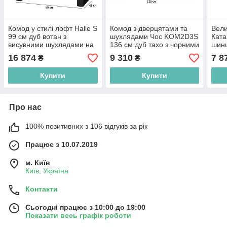
Комод у стилі лофт Halle S
Комод з дверцятами та
Вели
99 см дуб вотан з
шухлядами Чос KOM2D3S
Ката
висувними шухлядами на
136 см дуб тахо з чорними
шинш
чорних металевих ніжках у
рамками на фасаді на
флаг
16 874
9 310
7 8
₴
₴
спальню
ніжках у стилі лофт
шухл
Купити
Купити
Про нас
100% позитивних з 106 відгуків за рік
Працює з 10.07.2019
м. Київ
Київ, Україна
Контакти
Сьогодні працює з 10:00 до 19:00
Показати весь графік роботи