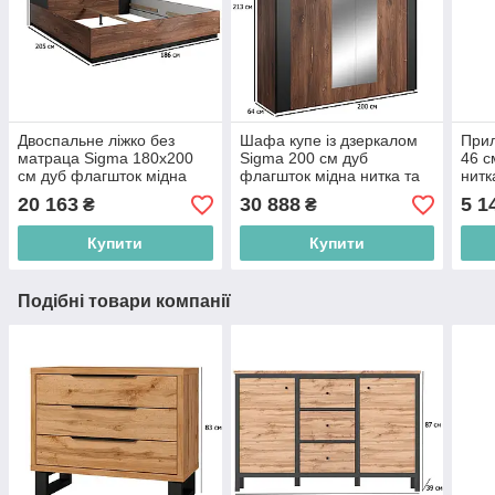
Двоспальне ліжко без
Шафа купе із дзеркалом
Прил
матраца Sigma 180х200
Sigma 200 см дуб
46 с
см дуб флагшток мідна
флагшток мідна нитка та
нитк
нитка та чорний супермат
чорний супермат у
із ш
20 163
30 888
5 1
₴
₴
спальню
Купити
Купити
Подібні товари компанії