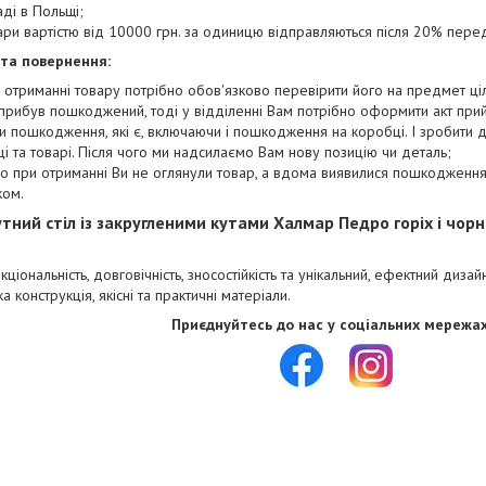
аді в Польщі;
ари вартістю від 10000 грн. за одиницю відправляються після 20% пере
 та повернення:
 отриманні товару потрібно обов'язково перевірити його на предмет цілі
прибув пошкоджений, тоді у відділенні Вам потрібно оформити акт при
и пошкодження, які є, включаючи і пошкодження на коробці. І зробити
і та товарі. Після чого ми надсилаємо Вам нову позицію чи деталь;
о при отриманні Ви не оглянули товар, а вдома виявилися пошкодження,
ком.
тний стіл із закругленими кутами Халмар Педро горіх і чор
кціональність, довговічність, зносостійкість та унікальний, ефектний дизай
ка конструкція, якісні та практичні матеріали.
Приєднуйтесь до нас у соціальних мереж