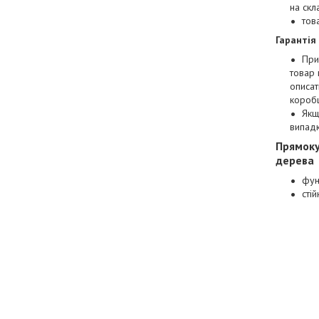
на скл
тов
Гарантія
При
товар 
описат
коробц
Якщ
випад
Прямоку
дерева
фун
стій