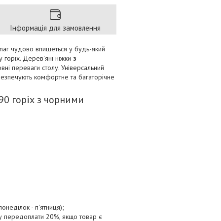
Інформація для замовлення
almar чудово впишеться у будь-який
 горіх. Дерев'яні ніжки
з
овні переваги столу. Універсальний
забезпечують комфортне та багаторічне
90 горіх з чорними
онеділок - п'ятниця);
ту передоплати 20%, якщо товар є