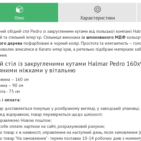
Опис
Характеристики
ий обідній стіл Pedro із закругленими кутами від польської компанії H
й та стильний інтер'єр. Стільниця виконана
із шпонованого МДФ
кольору
ого дерева
пофарбовані в чорний колір. Простота та елегантність – гол
зволяє вписатися в багато інтер'єрів, а ретельно підібрані матеріали 
ння.
й стіл із закругленими кутами Halmar Pedro 160х
яними ніжками у вітальню
жина – 160 см
ина – 90 см
ота - 75 см
 і оплата:
ар доставляється покупцю у розібраному вигляді, у заводській упаковці;
ед відправкою, товар перевіряється щодо цілісності;
правляємо Новою поштою;
соби оплати: карткою на сайті, розрахунковий рахунок;
о товар є в наявності, оправлення на наступний день, після замовлення (п
о товар "На замовлення" - термін поставки 10-14 робочих днів з момен