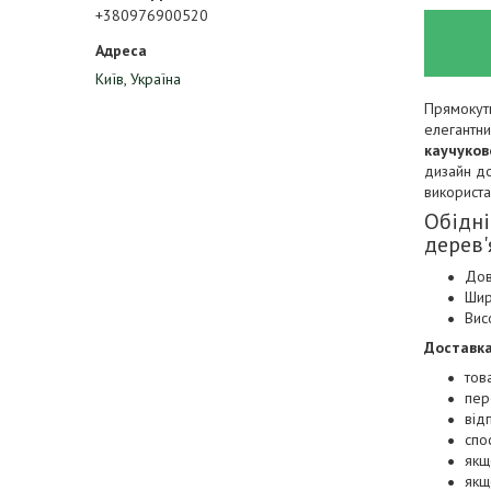
+380976900520
Київ, Україна
Прямокутн
елегантни
каучуков
дизайн до
використа
Обідні
дерев'
Дов
Шир
Вис
Доставка
тов
пер
від
спо
якщ
якщ