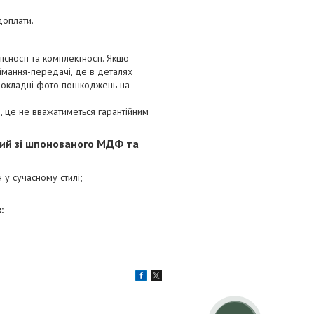
доплати.
сності та комплектності. Якщо
ймання-передачі, де в деталях
 докладні фото пошкоджень на
 це не вважатиметься гарантійним
ний зі шпонованого МДФ та
н у сучасному стилі;
ах: