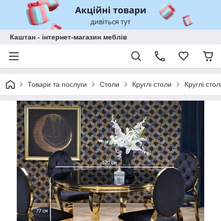
Каштан - інтернет-магазин меблів
Товари та послуги
Столи
Круглі столи
Круглі стол