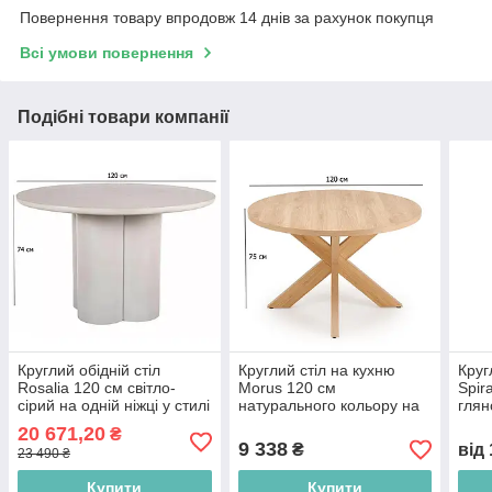
Повернення товару впродовж 14 днів за рахунок покупця
Всі умови повернення
Подібні товари компанії
Круглий обідній стіл
Круглий стіл на кухню
Круг
Rosalia 120 см світло-
Morus 120 см
Spir
сірий на одній ніжці у стилі
натурального кольору на
глян
джапанді
дерев'яних ніжках у
мета
20 671,20
₴
скандинавському стилі
глам
9 338
₴
від
23 490 ₴
Купити
Купити