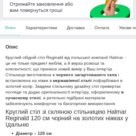
Опис
Характеристики
Доставка
Оплата
Умови п
Опис
Круглий обідній стіл Reginald від польської компанії Halmar -
це не тільки предмет меблів, а й вираз розкоші та
елегантності, що принесе новий вимір у Ваш інтер'єр.
Стільниця виготовлена
з чорного загартованого скла
і
встановлена на ніжки
з нержавіючої сталі
пофарбовані в
золотий колір. Завдяки стильному дизайну стіл привертає
погляди та додає оригінальності інтер'єру, оформленому
в
сучасному стилі
, а ретельно підібрані матеріали
забезпечують комфортне та багаторічне використання.
Круглий стіл зі скляною стільницею Halmar
Reginald 120 см чорний на золотих ніжках у
їдальню
Діаметр – 120 см