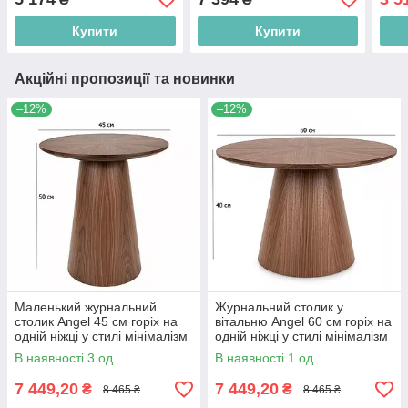
Купити
Купити
Акційні пропозиції та новинки
–12%
–12%
Маленький журнальний
Журнальний столик у
столик Angel 45 см горіх на
вітальню Angel 60 см горіх на
одній ніжці у стилі мінімалізм
одній ніжці у стилі мінімалізм
В наявності 3 од.
В наявності 1 од.
7 449,20
7 449,20
₴
₴
8 465 ₴
8 465 ₴