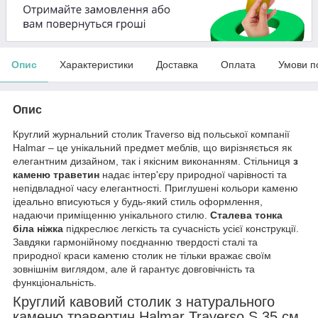
Опис
Характеристики
Доставка
Оплата
Умови п
Опис
Круглий журнальний столик Traverso від польської компанії
Halmar – це унікальний предмет меблів, що вирізняється як
елегантним дизайном, так і якісним виконанням. Стільниця
з
каменю траветин
надає інтер'єру природної чарівності та
непідвладної часу елегантності. Приглушені кольори каменю
ідеально вписуються у будь-який стиль оформлення,
надаючи приміщенню унікального стилю.
Сталева тонка
біла ніжка
підкреслює легкість та сучасність усієї конструкції.
Завдяки гармонійному поєднанню твердості сталі та
природної краси каменю столик не тільки вражає своїм
зовнішнім виглядом, але й гарантує довговічність та
функціональність.
Круглий кавовий столик з натурального
каменю травертин Halmar Traverso S 35 см