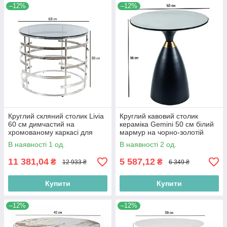
–12%
–12%
Круглий скляний столик Livia
Круглий кавовий столик
60 см димчастий на
кераміка Gemini 50 см білий
хромованому каркасі для
мармур на чорно-золотій
салону краси
ніжці у вітальню
В наявності 1 од.
В наявності 2 од.
11 381,04
5 587,12
₴
₴
12 933 ₴
6 349 ₴
Купити
Купити
–12%
–12%