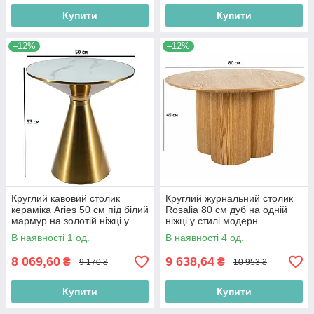
Купити
Купити
–12%
–12%
Круглий кавовий столик
Круглий журнальний столик
кераміка Aries 50 см під білий
Rosalia 80 см дуб на одній
мармур на золотій ніжці у
ніжці у стилі модерн
стилі гламур до зали
В наявності 1 од.
В наявності 4 од.
8 069,60
9 638,64
₴
₴
9 170 ₴
10 953 ₴
Купити
Купити