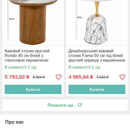
Кавовий столик круглий
Дизайнерський кавовий
Rondo 45 см білий з
столик Fama 50 см під білий
глянсовою керамічною
круглий мармур з керамічною
стільницею на ніжці кольору
стільницею
В наявності 2 од.
В наявності 1 од.
дуб
5 793,92
4 965,84
₴
₴
6 584 ₴
5 643 ₴
Купити
Купити
Показати ще
Про нас