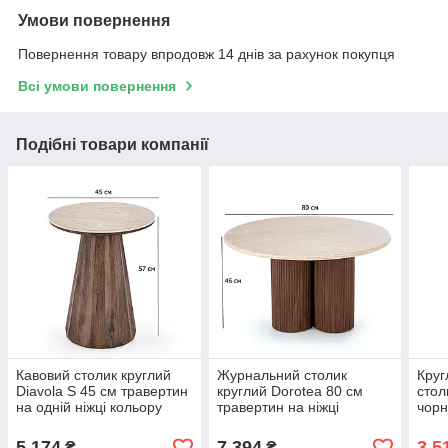
Умови повернення
Повернення товару впродовж 14 днів за рахунок покупця
Всі умови повернення
Подібні товари компанії
Кавовий столик круглий
Журнальний столик
Круг
Diavola S 45 см травертин
круглий Dorotea 80 см
стол
на одній ніжці кольору
травертин на ніжці
чор
горіх у стилі мінімалізм
кольору горіх у стилі арт
мета
деко
суча
5 174
7 394
3 5
₴
₴