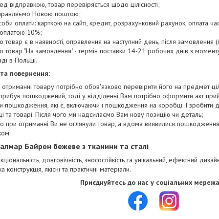
ед відправкою, товар перевіряється щодо цілісності;
правляємо Новою поштою;
соби оплати: карткою на сайті, кредит, розрахунковий рахунок, оплата час
оплатою 10%;
о товар є в наявності, оправлення на наступний день, після замовлення (п
о товар "На замовлення" - термін поставки 14-21 робочих днів з момен
аді в Польщі.
 та повернення:
 отриманні товару потрібно обов'язково перевірити його на предмет цілі
прибув пошкоджений, тоді у відділенні Вам потрібно оформити акт при
и пошкодження, які є, включаючи і пошкодження на коробці. І зробити
і та товарі. Після чого ми надсилаємо Вам нову позицію чи деталь;
о при отриманні Ви не оглянули товар, а вдома виявилися пошкодження,
ком.
Халмар Байрон бежеве з тканини та сталі
кціональність, довговічність, зносостійкість та унікальний, ефектний дизай
ка конструкція, якісні та практичні матеріали.
Приєднуйтесь до нас у соціальних мережа