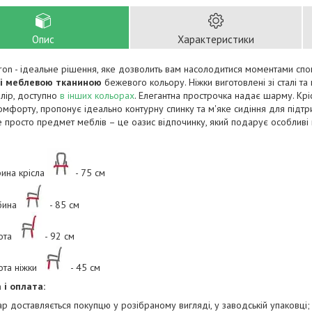
Опис
Характеристики
ron - ідеальне рішення, яке дозволить вам насолодитися моментами спо
ті меблевою тканиною
бежевого кольору. Ніжки виготовлені зі сталі
лір, доступно
в інших кольорах
. Елегантна прострочка надає шарму. Кр
мфорту, пропонує ідеально контурну спинку та м'яке сидіння для підтр
не просто предмет меблів – це оазис відпочинку, який подарує особл
ина крісла
- 75 см
бина
- 85 см
ота
- 92 см
ота ніжки
- 45 см
 і оплата:
ар доставляється покупцю у розібраному вигляді, у заводській упаковці;