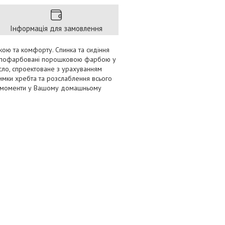
Інформація для замовлення
кою та комфорту. Спинка та сидіння
 та пофарбовані порошковою фарбою у
ісло, спроектоване з урахуванням
имки хребта та розслаблення всього
иві моменти у Вашому домашньому