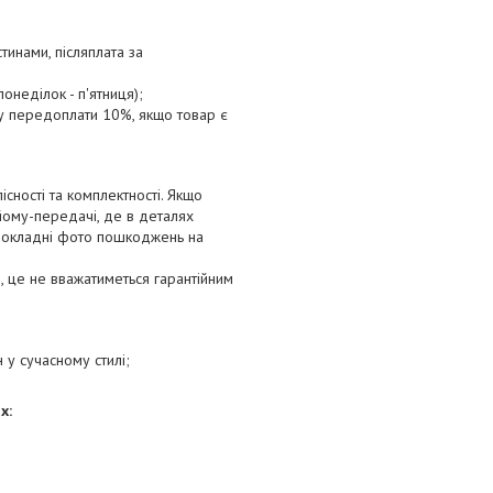
тинами, післяплата за
онеділок - п'ятниця);
ту передоплати 10%, якщо товар є
сності та комплектності. Якщо
йому-передачі, де в деталях
 докладні фото пошкоджень на
 це не вважатиметься гарантійним
н у сучасному стилі;
х: