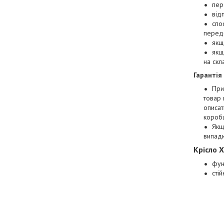
пер
від
спо
перед
якщ
якщ
на скл
Гарантія
При
товар 
описат
коробц
Якщ
випад
Крісло 
фун
стій