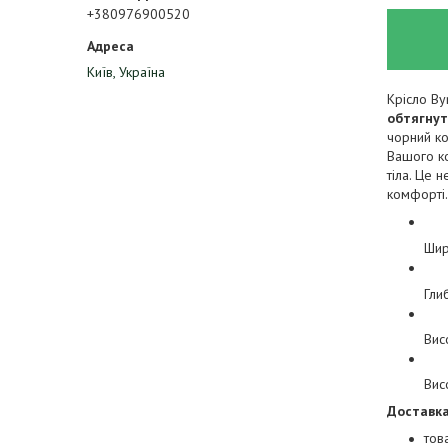
+380976900520
Київ, Україна
Крісло By
обтягну
чорний ко
Вашого ко
тіла. Це 
комфорті.
Шир
Гли
Вис
Вис
Доставка
тов