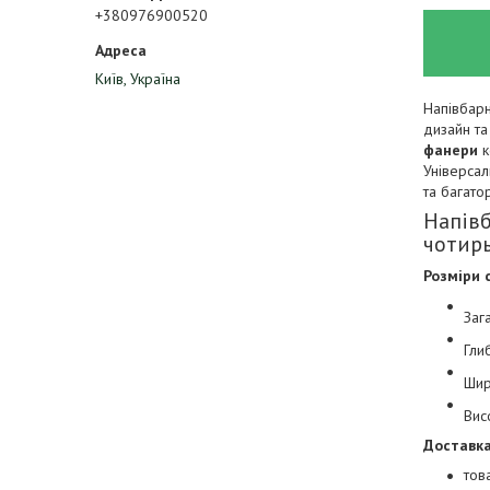
+380976900520
Київ, Україна
Напівбарн
дизайн та
фанери
к
Універсал
та багато
Напівб
чотирь
Розміри 
Заг
Гли
Шир
Вис
Доставка
тов