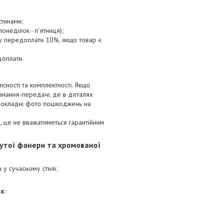
стинами;
онеділок - п'ятниця);
ту передоплати 10%, якщо товар є
доплати.
сності та комплектності. Якщо
ймання-передачі, де в деталях
 докладні фото пошкоджень на
 це не вважатиметься гарантійним
гнутої фанери та хромованої
н у сучасному стилі;
х: