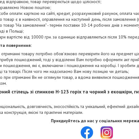
ед відправкою, товар перевіряється щодо цілісності;
правляємо Новою поштою;
соби оплати: карткою на сайті, кредит, розрахунковий рахунок, оплата ча
о товар є в наявності, оправлення на наступний день, після замовлення (п
о товар "На замовлення" - термін поставки 10-14 робочих днів з момен
аді в Польщі;
ари вартістю від 10000 грн. за одиницю відправляються після 10% пере
 та повернення:
 отриманні товару потрібно обов'язково перевірити його на предмет цілі
прибув пошкоджений, тоді у відділенні Вам потрібно оформити акт при
и пошкодження, які є, включаючи і пошкодження на коробці. І зробити
і та товарі. Після чого ми надсилаємо Вам нову позицію чи деталь;
о при отриманні Ви не оглянули товар, а вдома виявилися пошкодження,
ком.
рний стілець зі спинкою H-123 горіх та чорний з екошкіри, 
кціональність, довговічність, зносостійкість та унікальний, ефектний дизай
ка конструкція, якісні та практичні матеріали.
Приєднуйтесь до нас у соціальних мережа