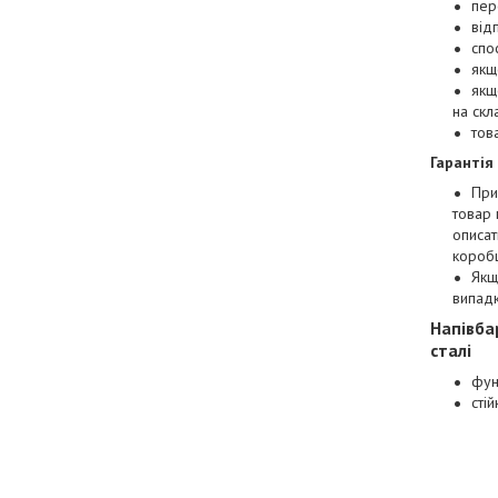
пер
від
спо
якщ
якщ
на скл
тов
Гарантія
При
товар 
описат
коробц
Якщ
випад
Напівба
сталі
фун
стій