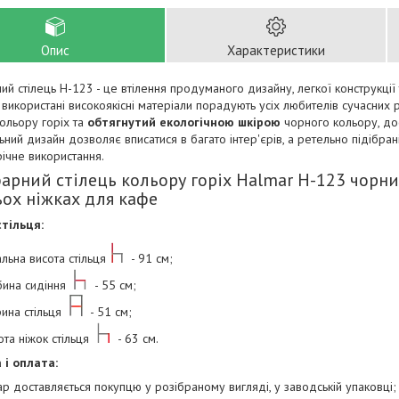
Опис
Характеристики
ий стілець H-123 - це втілення продуманого дизайну, легкої конструкції 
 використані високоякісні матеріали порадують усіх любителів сучасних
ольору горіх та
обтягнутий екологічною шкірою
чорного кольору, до
ьний дизайн дозволяє вписатися в багато інтер'єрів, а ретельно підібр
річне використання.
арний стілець кольору горіх Halmar H-123 чорни
ох ніжках для кафе
стільця:
альна висота стільця
- 91 см;
бина сидіння
- 55 см;
ина стільця
- 51 см;
ота ніжок стільця
- 63 см.
 і оплата:
ар доставляється покупцю у розібраному вигляді, у заводській упаковці;