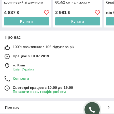
коричневий зі штучного
60х52 см на ніжках у
біли
ротанга на ніжках
кімнату
чорн
зал
4 837
2 981
₴
₴
від
Купити
Купити
Про нас
100% позитивних з 106 відгуків за рік
Працює з 10.07.2019
м. Київ
Київ, Україна
Контакти
Сьогодні працює з 10:00 до 19:00
Показати весь графік роботи
Про нас