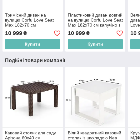
Тримісний диван на
Пластиковий диван довгий
Вели
вулицю Corfu Love Seat
на вулицю Corfu Love Seat
дива
Max 182х70 см
Max 182х70 см капучіно з
Love
коричневий пластиковий з
подушками
граф
10 999
10 999
10 
₴
₴
подушками
Купити
Купити
Подібні товари компанії
Кавовий столик для саду
Білий квадратний кавовий
Круг
Арізона 60х40 см
столик із шухлядою Nea
МДФ 