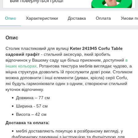
Опис
Характеристики
Доставка
Оплата
Умови п
Опис
Столик пластиковий для вулиці
Keter 241945 Corfu Table
садовий графіт
- стильний аксесуар, який зробить
відпочинок у Вашому саду ще більш приємним, доступний
в
інших кольорах
. Ротангова текстура меблів виглядає чудово, а
міцна структура дозволить їй прослужити довгі роки. Столиком
можна доповнити і інші елементи (диван, крісла) серії Corfu,
які будуть гармоніювати один з одним, створюючи стильний
куточок відпочинку.
Довжина – 77 см
Ширина - 57 см
Висота – 42 см
Доставка та оплата:
меблі доставляють покупцю в розібраному вигляді, у
фабричному пакуванні з інструкцією та фурнітурою для