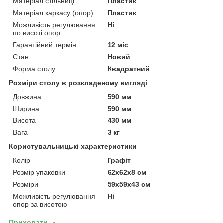
Матеріал стільниці
Пластик
Матеріал каркасу (опор)
Пластик
Можливість регулювання
Ні
по висоті опор
Гарантійний термін
12 міс
Стан
Новий
Форма столу
Квадратний
Розміри столу в розкладеному вигляді
Довжина
590 мм
Ширина
590 мм
Висота
430 мм
Вага
3 кг
Користувальницькі характеристики
Колір
Графіт
Розмір упаковки
62х62х8 см
Розміри
59х59х43 см
Можливість регулювання
Ні
опор за висотою
Приховати