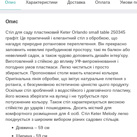
Опис
Характеристики
Доставка
Оплата
Умови п
Опис
Стіл для саду пластиковий Keter Orlando small table 250345
графіт. Це практичний і елегантний стіл з обробкою, що
нагадує природне ротанговое переплетення. Він прекрасно
заповнить невеликі прибудинкові простору, такі як балкон або
невеликий садок, а також чудово доповнить дизайн інтер'єру.
Виготовлений з стійкою до впливу УФ-випромінювання і
погодних умов пластмаси. Легко чиститься і просто
збирається. Пропоновані столи мають класичні кольори.
Оригінальна лінія обробки, що імітує натуральне плетіння з
ротанга, є безсумнівною естетичною цінністю цього продукту.
Оскільки стіл зроблений з водостійкого і довговічного пластику,
його можна зберігати на вулиці і не турбується про
потускнение кольору. Також стіл характеризується високою
стійкістю до ударів і пошкоджень. Досить місткий для
комфортного розміщення для 4 осіб. Стіл Keter Melody легко
поєднується з широким вибором різних садових стільців.
Довжина – 59 см
Ширина - 59 см