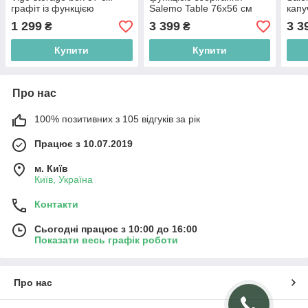
графіт із функцією
Salemo Table 76х56 см
капу
зберігання для вулиці
графіт для вулиці
функ
1 299
3 399
3 3
₴
₴
Купити
Купити
Про нас
100% позитивних з 105 відгуків за рік
Працює з 10.07.2019
м. Київ
Київ, Україна
Контакти
Сьогодні працює з 10:00 до 16:00
Показати весь графік роботи
Про нас