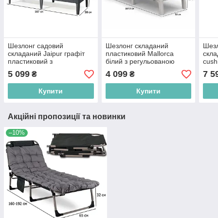
Шезлонг садовий
Шезлонг складаний
Шезл
складаний Jaipur графіт
пластиковий Mallorca
скла
пластиковий з
білий з регульованою
cush
регульованою спинкою
спинкою
плас
5 099
4 099
7 5
₴
₴
регу
Купити
Купити
Акційні пропозиції та новинки
–10%