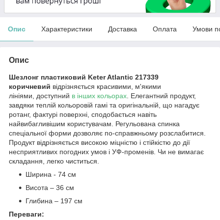
Опис
Характеристики
Доставка
Оплата
Умови п
Опис
Шезлонг пластиковий Keter Atlantic 217339
коричневий
відрізняється красивими, м'якими
лініями, доступний
в інших кольорах
. Елегантний продукт,
завдяки теплій кольоровій гамі та оригінальній, що нагадує
ротанг, фактурі поверхні, сподобається навіть
найвибагливішим користувачам. Регульована спинка
спеціальної форми дозволяє по-справжньому розслабитися.
Продукт відрізняється високою міцністю і стійкістю до дії
несприятливих погодних умов і УФ-променів. Чи не вимагає
складання, легко чиститься.
Ширина - 74 см
Висота – 36 см
Глибина – 197 см
Переваги: