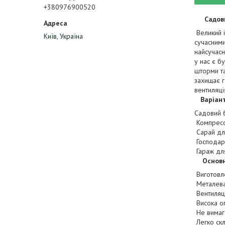
+380976900520
Садовий 
Великий і
Київ, Україна
сучасними
найсучасн
у нас є б
шторми та
захищає г
вентиляці
Варіан
Садовий б
Компресо
Сарай для
Господарс
Гараж для
Основн
Виготовле
Металева
Вентиляці
Висока оп
Не вимаг
Легко скл