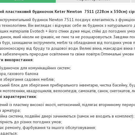
пластиковий будиночок Keter Newton 7511 (228см х 350см) сір
нструментальний будинок Newton 7511 поєднує елегантність з функціона
 технологіями. Він виглядає і відчуває себе як будинок з натурального
іших матеріалів Evotech + його стінки дуже міцні, стійкі до погодних умо
удинок, який ніколи не іржавіє, не гниє та не розшаровується. Завдяки п
 бурі, захищаючи інструменти, меблі та обладнання від погодних умов 
азонокосарку від бруду та дощової води. Великі вікна, мансардні вікна
я забезпечують природне освітлення та свіже повітря.Оптимальні умови
ти використання:
удиночок для комунікаційних систем;
ра, газового балона
 зберігання садових меблів;
ький блок для зберігання прибирального інвентарю, чистка басейну, буд
 мототехніки, квадроциклів, велосипедів, самокатів, санок, снегокатов, л
і характеристики:
ний із пластику високої якості, нетоксичний, підлягає вторинному перер
 арматура;
йна система, подвійні двері зачиняються (замок не входить в комплект);
ірність до різних погодних умов;
ає ремонту, фарбування та іншого обслуговування;
адається;