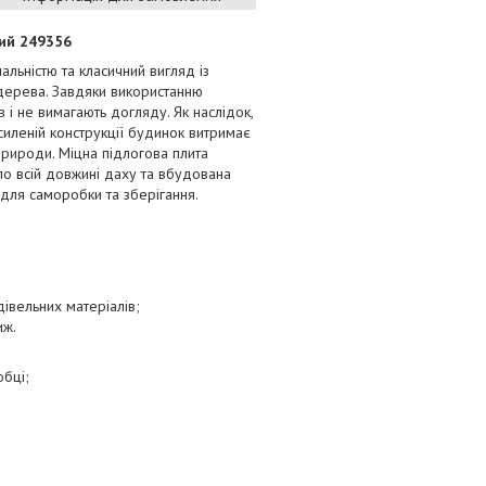
ий 249356
льністю та класичний вигляд із
 дерева. Завдяки використанню
в і не вимагають догляду. Як наслідок,
осиленій конструкції будинок витримає
природи. Міцна підлогова плита
 по всій довжині даху та вбудована
 для саморобки та зберігання.
івельних матеріалів;
иж.
обці;