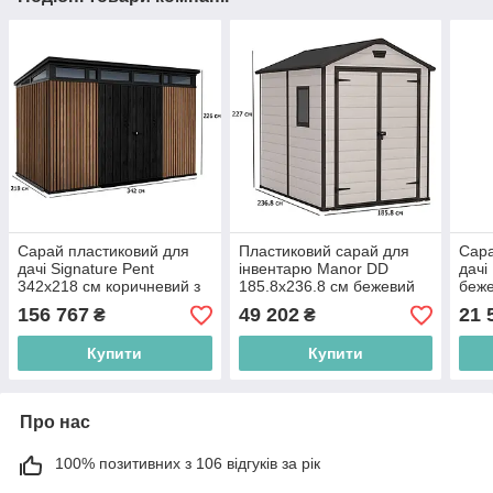
Сарай пластиковий для
Пластиковий сарай для
Сара
дачі Signature Pent
інвентарю Manor DD
дачі
342х218 см коричневий з
185.8х236.8 см бежевий
беже
вікнами та вентиляцією
дводверний з віконцем та
для 
156 767
49 202
21 
₴
₴
для інвентарю
вентиляцією
Купити
Купити
Про нас
100% позитивних з 106 відгуків за рік