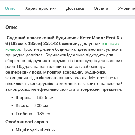
Опис
Характеристики
Доставка
Оплата
Умови п
Опис
Садовий пластиковий будиночок Keter Manor Pent 6 x
6 (183см х 185см) 255142 бежевий,
доступний
в іншому
кольорі
.
Простий дизайн будиночка ідеально вписується в
природне довкілля. Будиночок ідеально підходить для
зберігання підручних інструментів і аксесуарів для садових
робіт. Вбудована вентиляційна панель забезпечує
безперервну подачу повітря всередину будиночка,
захищаючи від шкідливого впливу вологи. Металеві петлі
підсилюють конструкцію, а можливість закриття на висячий
замок дозволяє ефективно захистити збережені предмети.
Ширина – 183.5 см
Висота – 200 см
Глибина – 185 см
Особливості сараю:
Міцні подвійні стінки.