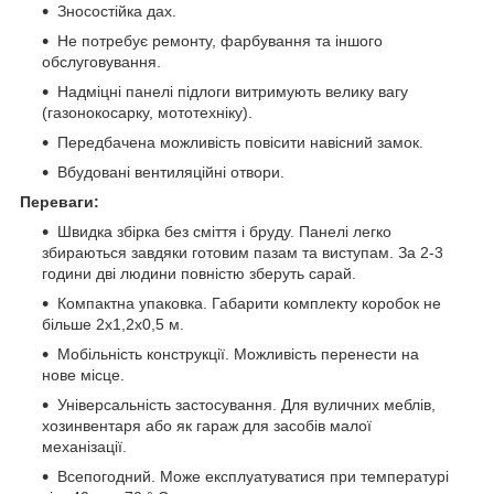
Зносостійка дах.
Не потребує ремонту, фарбування та іншого
обслуговування.
Надміцні панелі підлоги витримують велику вагу
(газонокосарку, мототехніку).
Передбачена можливість повісити навісний замок.
Вбудовані вентиляційні отвори.
Переваги:
Швидка збірка без сміття і бруду. Панелі легко
збираються завдяки готовим пазам та виступам. За 2-3
години дві людини повністю зберуть сарай.
Компактна упаковка. Габарити комплекту коробок не
більше 2х1,2х0,5 м.
Мобільність конструкції. Можливість перенести на
нове місце.
Універсальність застосування. Для вуличних меблів,
хозинвентаря або як гараж для засобів малої
механізації.
Всепогодний. Може експлуатуватися при температурі