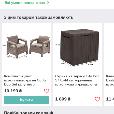
Всі умови повернення
З цим товаром також замовляють
Комплект із двох
Скриня на терасу City Box
Каво
пластикових крісел Corfu
57.8х44 см коричнева
Elod
Duo Set капучіно з
пластикова з кришкою та
плас
подушками на терасу
ручками
10 199
₴
1 899
11 
₴
Купити
Подібні товари компанії