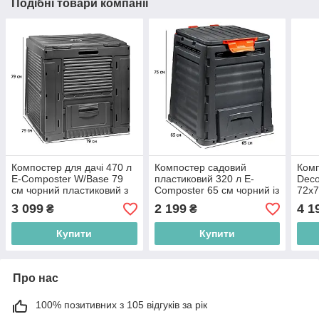
Подібні товари компанії
Компостер для дачі 470 л
Компостер садовий
Комп
E-Composter W/Base 79
пластиковий 320 л E-
Deco
см чорний пластиковий з
Composter 65 см чорний із
72х7
кришкою
кришкою
плас
3 099
2 199
4 1
₴
₴
Купити
Купити
Про нас
100% позитивних з 105 відгуків за рік