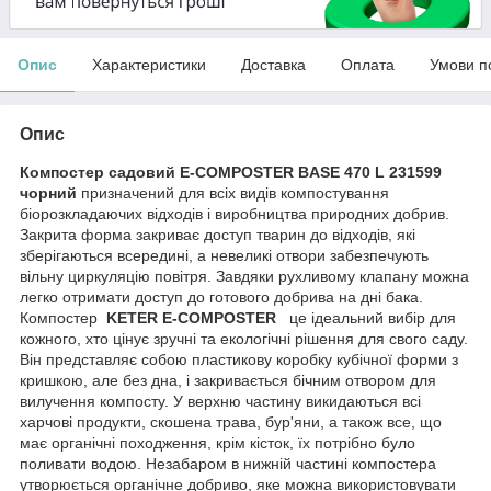
Опис
Характеристики
Доставка
Оплата
Умови п
Опис
Компостер садовий E-COMPOSTER BASE 470 L 231599
чорний
призначений для всіх видів компостування
біорозкладаючих відходів і виробництва природних добрив.
Закрита форма закриває доступ тварин до відходів, які
зберігаються всередині, а невеликі отвори забезпечують
вільну циркуляцію повітря. Завдяки рухливому клапану можна
легко отримати доступ до готового добрива на дні бака.
Компостер
KETER E-COMPOSTER
це ідеальний вибір для
кожного, хто цінує зручні та екологічні рішення для свого саду.
Він представляє собою пластикову коробку кубічної форми з
кришкою, але без дна, і закривається бічним отвором для
вилучення компосту. У верхню частину викидаються всі
харчові продукти, скошена трава, бур'яни, а також все, що
має органічні походження, крім кісток, їх потрібно було
поливати водою. Незабаром в нижній частині компостера
утворюється органічне добриво, яке можна використовувати