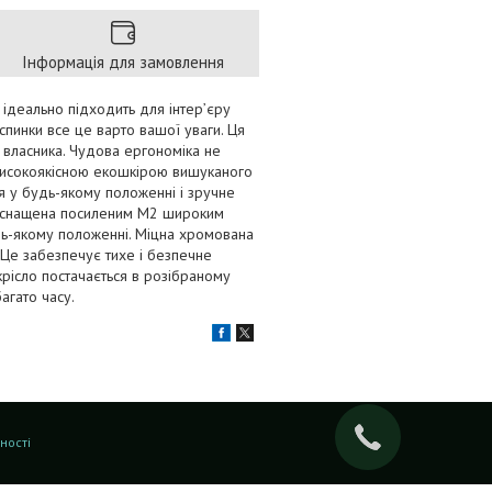
Інформація для замовлення
ідеально підходить для інтер’єру
 спинки все це варто вашої уваги. Ця
 власника. Чудова ергономіка не
 високоякісною екошкірою вишуканого
я у будь-якому положенні і зручне
ь оснащена посиленим М2 широким
удь-якому положенні. Міцна хромована
Це забезпечує тихе і безпечне
крісло постачається в розібраному
агато часу.
ності