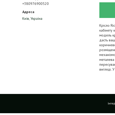
+380976900520
Київ, Україна
Крісло Ri
кабінету 
модель кр
дасть ваш
коричнево
розміщен
механізмо
металева 
пересуван
вигляді. 