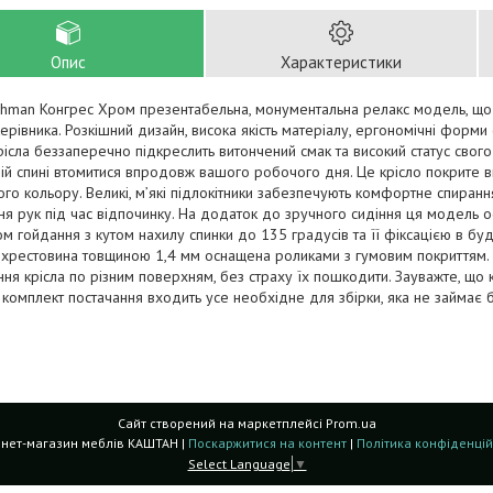
Опис
Характеристики
chman Конгрес Хром презентабельна, монументальна релакс модель, що 
керівника. Розкішний дизайн, висока якість матеріалу, ергономічні форми
ісла беззаперечно підкреслить витончений смак та високий статус свого
ій спині втомитися впродовж вашого робочого дня. Це крісло покрите
го кольору. Великі, м’які підлокітники забезпечують комфортне спиранн
ня рук під час відпочинку. На додаток до зручного сидіння ця модел
м гойдання з кутом нахилу спинки до 135 градусів та її фіксацією в б
хрестовина товщиною 1,4 мм оснащена роликами з гумовим покриттям. 
ня крісла по різним поверхням, без страху їх пошкодити. Зауважте, що 
У комплект постачання входить усе необхідне для збірки, яка не займає б
Сайт створений на маркетплейсі
Prom.ua
Інтернет-магазин меблів КАШТАН |
Поскаржитися на контент
|
Політика конфіденцій
Select Language
▼