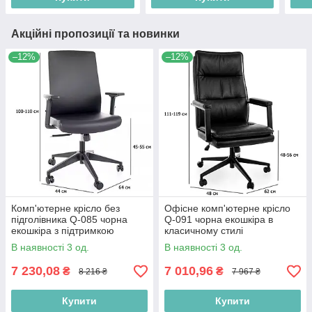
Акційні пропозиції та новинки
–12%
–12%
Комп'ютерне крісло без
Офісне комп'ютерне крісло
підголівника Q-085 чорна
Q-091 чорна екошкіра в
екошкіра з підтримкою
класичному стилі
попереку
В наявності 3 од.
В наявності 3 од.
7 230,08
7 010,96
₴
₴
8 216 ₴
7 967 ₴
Купити
Купити