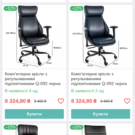
–12%
–12%
Комп'ютерне крісло з
Комп'ютерне крісло з
регульованими
регульованими
підлокітниками Q-092 чорна
підлокітниками Q-092 чорна
екошкіра з м'яким
екошкіра з м'яким
В наявності 4 од.
В наявності 2 од.
підголовником
підголовником
8 324,80
8 324,80
₴
₴
9 460 ₴
9 460 ₴
Купити
Купити
–12%
–12%