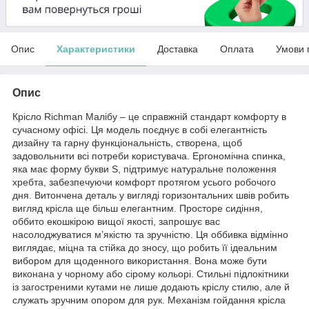
Опис
Характеристики
Доставка
Оплата
Умови 
Опис
Крісло Richman Малібу – це справжній стандарт комфорту в
сучасному офісі. Ця модель поєднує в собі елегантність
дизайну та гарну функціональність, створена, щоб
задовольнити всі потреби користувача. Ергономічна спинка,
яка має форму букви S, підтримує натуральне положення
хребта, забезпечуючи комфорт протягом усього робочого
дня. Витончена деталь у вигляді горизонтальних швів робить
вигляд крісла ще більш елегантним. Просторе сидіння,
оббито екошкірою вищої якості, запрошує вас
насолоджуватися м’якістю та зручністю. Ця оббивка відмінно
виглядає, міцна та стійка до зносу, що робить її ідеальним
вибором для щоденного використання. Вона може бути
виконана у чорному або сірому кольорі. Стильні підлокітники
із загостреними кутами не лише додають кріслу стилю, але й
служать зручним опором для рук. Механізм гойдання крісла