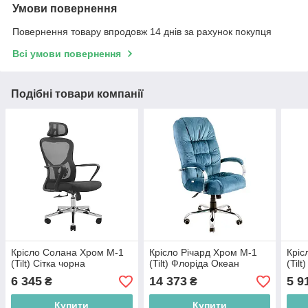
Умови повернення
Повернення товару впродовж 14 днів за рахунок покупця
Всі умови повернення
Подібні товари компанії
Крісло Солана Хром M-1
Крісло Річард Хром M-1
Кріс
(Tilt) Сітка чорна
(Tilt) Флоріда Океан
(Tilt
6 345
14 373
5 9
₴
₴
Купити
Купити