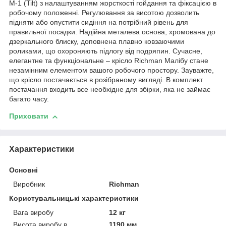
M-1 (Tilt) з налаштуванням жорсткості гойдання та фіксацією в
робочому положенні. Регулювання за висотою дозволить
підняти або опустити сидіння на потрібний рівень для
правильної посадки. Надійна металева основа, хромована до
дзеркального блиску, доповнена плавно ковзаючими
роликами, що охороняють підлогу від подряпин. Сучасне,
елегантне та функціональне – крісло Richman Малібу стане
незамінним елементом вашого робочого простору. Зауважте,
що крісло постачається в розібраному вигляді. В комплект
постачання входить все необхідне для збірки, яка не займає
багато часу.
Приховати
Характеристики
Основні
Виробник
Richman
Користувальницькі характеристики
Вага виробу
12 кг
Висота виробу в
1190 мм