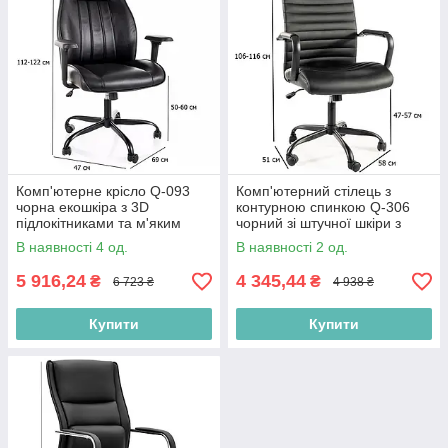
Комп'ютерне крісло Q-093
Комп'ютерний стілець з
чорна екошкіра з 3D
контурною спинкою Q-306
підлокітниками та м'яким
чорний зі штучної шкіри з
підголівником
підлокітниками в кабінет
В наявності 4 од.
В наявності 2 од.
5 916,24
4 345,44
₴
₴
6 723 ₴
4 938 ₴
Купити
Купити