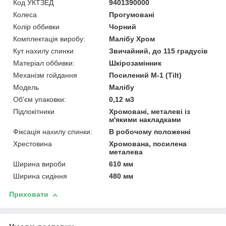
Код УКТЗЕД
9401390000
Колеса
Прогумовані
Колір оббивки
Чорний
Комплектація виробу:
Малібу Хром
Кут нахилу спинки
Звичайний, до 115 градусів
Матеріал оббивки:
Шкірозамінник
Механізм гойдання
Посилений M-1 (Tilt)
Мoдель
Малібу
Об'єм упаковки:
0,12 м3
Підлокітники
Хромовані, металеві із
м'якими накладками
Фіксація нахилу спинки:
В робочому положенні
Хрестовина
Хромована, посилена
металева
Ширина вироби
610 мм
Ширина сидіння
480 мм
Приховати