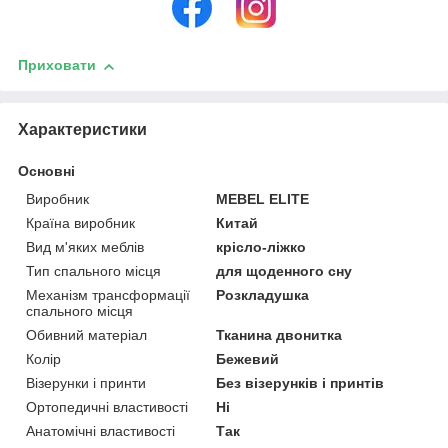
Приховати
Характеристики
Основні
Виробник
MEBEL ELITE
Країна виробник
Китай
Вид м'яких меблів
крісло-ліжко
Тип спального місця
для щоденного сну
Механізм трансформації
Розкладушка
спального місця
Обивний матеріал
Тканина двонитка
Колір
Бежевий
Візерунки і принти
Без візерунків і принтів
Ортопедичні властивості
Ні
Анатомічні властивості
Так