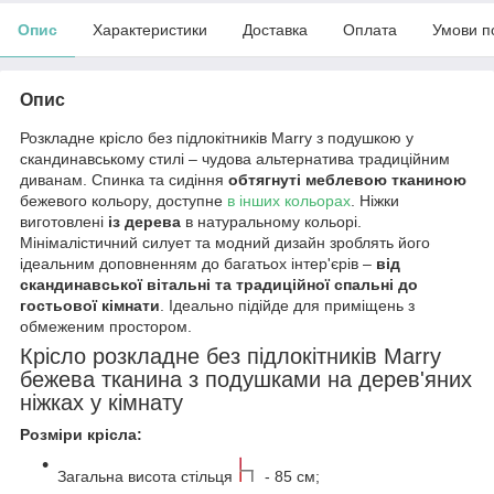
Опис
Характеристики
Доставка
Оплата
Умови п
Опис
Розкладне крісло без підлокітників Marry з подушкою у
скандинавському стилі – чудова альтернатива традиційним
диванам. Спинка та сидіння
обтягнуті меблевою тканиною
бежевого кольору, доступне
в інших кольорах
. Ніжки
виготовлені
із дерева
в натуральному кольорі.
Мінімалістичний силует та модний дизайн зроблять його
ідеальним доповненням до багатьох інтер'єрів –
від
скандинавської вітальні та традиційної спальні до
гостьової кімнати
. Ідеально підійде для приміщень з
обмеженим простором.
Крісло розкладне без підлокітників Marry
бежева тканина з подушками на дерев'яних
ніжках у кімнату
Розміри крісла:
Загальна висота стільця
- 85 см;