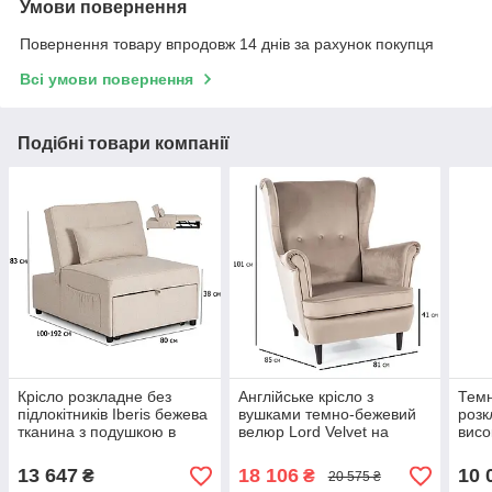
Умови повернення
Повернення товару впродовж 14 днів за рахунок покупця
Всі умови повернення
Подібні товари компанії
Крісло розкладне без
Англійське крісло з
Темн
підлокітників Iberis бежева
вушками темно-бежевий
розк
тканина з подушкою в
велюр Lord Velvet на
висо
сучасному стилі
ніжках кольору венге у
ткан
спальні
віта
13 647
18 106
10 
₴
₴
20 575 ₴