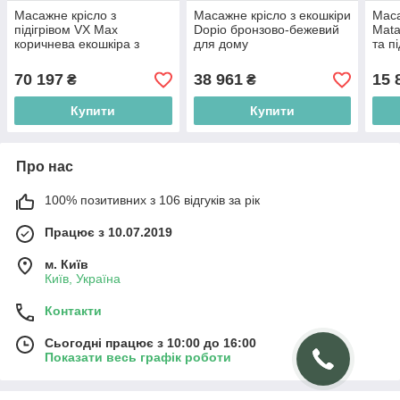
Масажне крісло з
Масажне крісло з екошкіри
Маса
підігрівом VX Max
Dopio бронзово-бежевий
Mata
коричнева екошкіра з
для дому
та п
різними видами масажу
віта
для дому
70 197
38 961
15 
₴
₴
Купити
Купити
Про нас
100% позитивних з 106 відгуків за рік
Працює з 10.07.2019
м. Київ
Київ, Україна
Контакти
Сьогодні працює з 10:00 до 16:00
Показати весь графік роботи