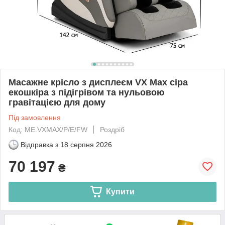
Масажне крісло з дисплеєм VX Max сіра
екошкіра з підігрівом та нульовою
гравітацією для дому
Під замовлення
Код: ME.VXMAX/P/E/FW
Роздріб
Відправка з
18 серпня 2026
70 197
₴
Купити