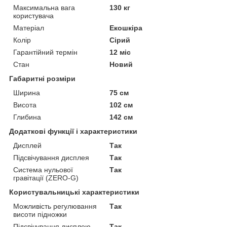
Максимальна вага
130 кг
користувача
Матеріал
Екошкіра
Колір
Сірий
Гарантійний термін
12 міс
Стан
Новий
Габаритні розміри
Ширина
75 см
Висота
102 см
Глибина
142 см
Додаткові функції і характеристики
Дисплей
Так
Підсвічування дисплея
Так
Система нульової
Так
гравітації (ZERO-G)
Користувальницькі характеристики
Можливість регулювання
Так
висоти підножки
Підсвічування дисплею
Так