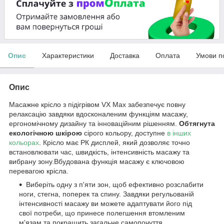
Опис
Характеристики
Доставка
Оплата
Умови п
Опис
Масажне крісло з підігрівом VX Max забезпечує повну
релаксацію завдяки вдосконаленим функціям масажу,
ергономічному дизайну та інноваційним рішенням.
Обтягнута
екологічною шкірою
сірого кольору, доступне
в інших
кольорах
. Крісло має РК дисплей, який дозволяє точно
встановлювати час, швидкість, інтенсивність масажу та
вибрану зону.Вбудована функція масажу є ключовою
перевагою крісла.
Виберіть одну з п'яти зон, щоб ефективно розслабити
ноги, стегна, поперек та спину. Завдяки регульованій
інтенсивності масажу ви можете адаптувати його під
свої потреби, що принесе полегшення втомленим
м'язам та покращить загальне самопочуття.