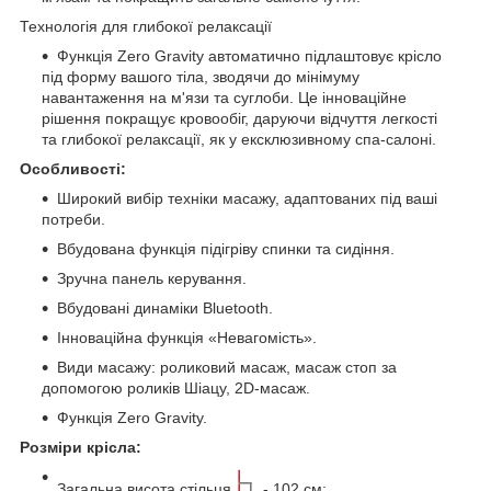
Технологія для глибокої релаксації
Функція Zero Gravity автоматично підлаштовує крісло
під форму вашого тіла, зводячи до мінімуму
навантаження на м'язи та суглоби. Це інноваційне
рішення покращує кровообіг, даруючи відчуття легкості
та глибокої релаксації, як у ексклюзивному спа-салоні.
Особливості:
Широкий вибір техніки масажу, адаптованих під ваші
потреби.
Вбудована функція підігріву спинки та сидіння.
Зручна панель керування.
Вбудовані динаміки Bluetooth.
Інноваційна функція «Невагомість».
Види масажу: роликовий масаж, масаж стоп за
допомогою роликів Шіацу, 2D-масаж.
Функція Zero Gravity.
Розміри крісла:
Загальна висота стільця
- 102 см;