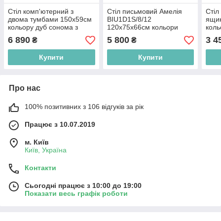
Стіл комп'ютерний з
Стіл письмовий Амелія
Стіл
двома тумбами 150х59см
BIU1D1S/8/12
ящи
кольору дуб сонома з
120х75х66см кольори
коль
фасадами німфея альба
німфея альба з білими
фас
6 890
5 800
3 4
₴
₴
Гербор Непо BIU150
глянсовими фасадами
Герб
БРВ-Україна
Купити
Купити
Про нас
100% позитивних з 106 відгуків за рік
Працює з 10.07.2019
м. Київ
Київ, Україна
Контакти
Сьогодні працює з 10:00 до 19:00
Показати весь графік роботи