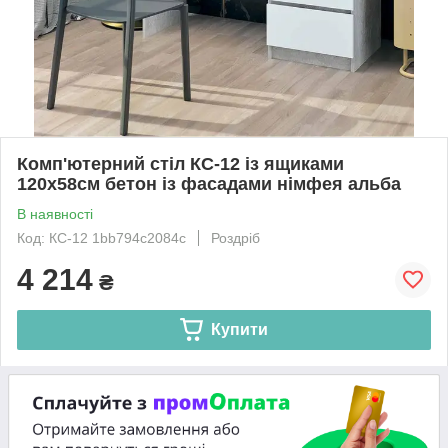
Комп'ютерний стіл КС-12 із ящиками
120х58см бетон із фасадами німфея альба
В наявності
Код: КС-12 1bb794c2084c
Роздріб
4 214
₴
Купити