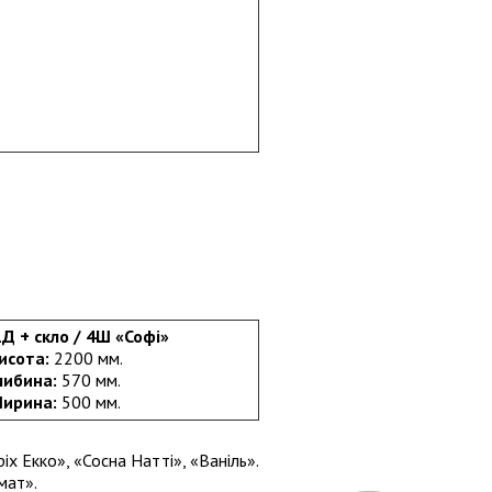
Д + скло / 4Ш «Софі»
исота:
2200 мм.
либина:
570 мм.
ирина:
500 мм.
х Екко», «Сосна Натті», «Ваніль».
мат».