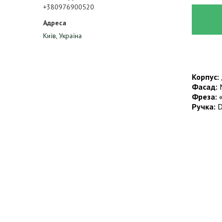
+380976900520
Київ, Україна
Корпус:
Фасад:
М
Фреза:
«
Ручка:
D