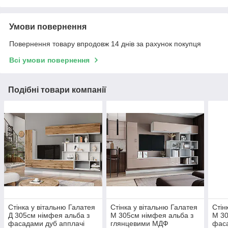
Умови повернення
Повернення товару впродовж 14 днів за рахунок покупця
Всі умови повернення
Подібні товари компанії
Стінка у вітальню Галатея
Стінка у вітальню Галатея
Стін
Д 305см німфея альба з
М 305см німфея альба з
М 30
фасадами дуб апплачі
глянцевими МДФ
фас