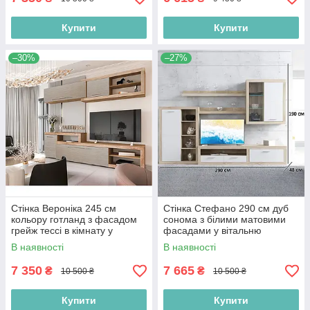
Купити
Купити
–30%
–27%
Стінка Вероніка 245 см
Стінка Стефано 290 см дуб
кольору готланд з фасадом
сонома з білими матовими
грейж тессі в кімнату у
фасадами у вітальню
скандинавському стилі
В наявності
В наявності
7 350
7 665
₴
₴
10 500 ₴
10 500 ₴
Купити
Купити