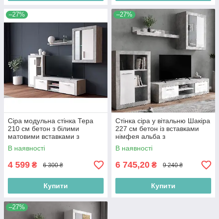
–27%
–27%
Сіра модульна стінка Тера
Стінка сіра у вітальню Шакіра
210 см бетон з білими
227 см бетон із вставками
матовими вставками з
німфея альба з
підвісною шафою в зал
підсвічуванням в стилі
В наявності
В наявності
індастріал
4 599
6 745,20
₴
₴
6 300 ₴
9 240 ₴
Купити
Купити
–27%