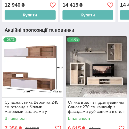
фасадами кольору
слон
12 940
14 415
14 
₴
₴
капучино
Купити
Купити
Акційні пропозиції та новинки
–30%
–30%
Сучасна стінка Вероніка 245
Стінка в зал із підсвічуванням
см готланд з білими
Сансет 270 см кашемір з
матовими вставками у
фасадами дуб сонома в стилі
вітальню
мінімалізм
В наявності
В наявності
7 350
6 615
₴
₴
10 500 ₴
9 450 ₴