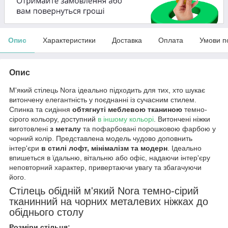
Опис
Характеристики
Доставка
Оплата
Умови п
Опис
М'який стілець Nora ідеально підходить для тих, хто шукає
витончену елегантність у поєднанні із сучасним стилем.
Спинка та сидіння
обтягнуті меблевою тканиною
темно-
сірого кольору, доступний
в іншому кольорі
. Витончені ніжки
виготовлені
з металу
та пофарбовані порошковою фарбою у
чорний колір. Представлена ​​модель чудово доповнить
інтер'єри
в стилі лофт, мінімалізм та модерн
. Ідеально
впишеться в їдальню, вітальню або офіс, надаючи інтер'єру
неповторний характер, привертаючи увагу та збагачуючи
його.
Стілець обідній м'який Nora темно-сірий
тканинний на чорних металевих ніжках до
обіднього столу
Розміри стільця: