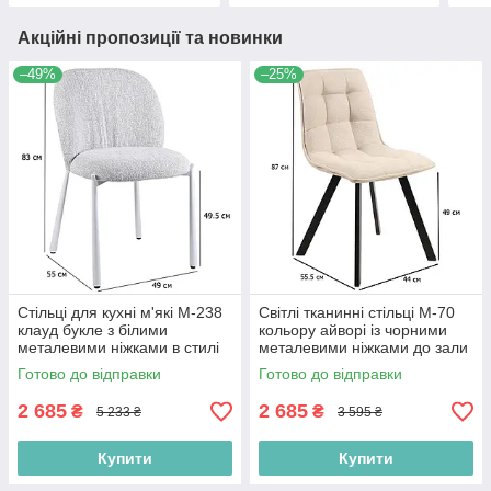
Акційні пропозиції та новинки
–49%
–25%
Стільці для кухні м'які M-238
Світлі тканинні стільці M-70
клауд букле з білими
кольору айворі із чорними
металевими ніжками в стилі
металевими ніжками до зали
мінімалізм
Готово до відправки
Готово до відправки
2 685
2 685
₴
₴
5 233 ₴
3 595 ₴
Купити
Купити