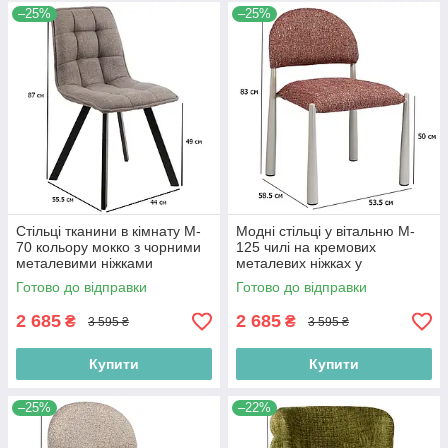
–25%
–25%
Стільці тканини в кімнату M-
Модні стільці у вітальню M-
70 кольору мокко з чорними
125 чилі на кремових
металевими ніжками
металевих ніжках у
сучасному стилі
Готово до відправки
Готово до відправки
2 685
2 685
₴
₴
3 595 ₴
3 595 ₴
Купити
Купити
–25%
–22%