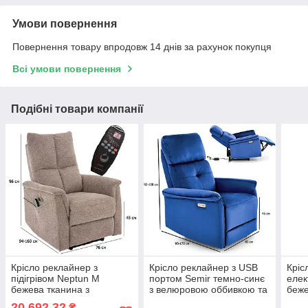
Умови повернення
Повернення товару впродовж 14 днів за рахунок покупця
Всі умови повернення
Подібні товари компанії
Крісло реклайнер з
Крісло реклайнер з USB
Кріс
підігрівом Neptun M
портом Semir темно-синє
елек
бежева тканина з
з велюровою оббивкою та
беже
функцією масажу та USB
електроприводом до зали
мас
20 692,32
₴