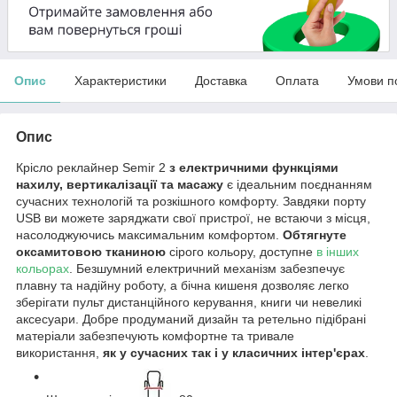
Опис
Характеристики
Доставка
Оплата
Умови п
Опис
Крісло реклайнер Semir 2
з електричними функціями
нахилу, вертикалізації та масажу
є ідеальним поєднанням
сучасних технологій та розкішного комфорту. Завдяки порту
USB ви можете заряджати свої пристрої, не встаючи з місця,
насолоджуючись максимальним комфортом.
Обтягнуте
оксамитовою тканиною
сірого кольору, доступне
в інших
кольорах
. Безшумний електричний механізм забезпечує
плавну та надійну роботу, а бічна кишеня дозволяє легко
зберігати пульт дистанційного керування, книги чи невеликі
аксесуари. Добре продуманий дизайн та ретельно підібрані
матеріали забезпечують комфортне та тривале
використання,
як у сучасних так і у класичних інтер'єрах
.