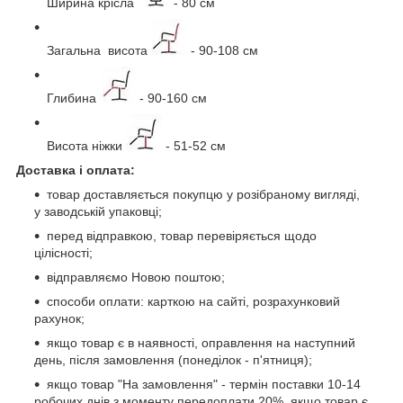
Ширина крісла
- 80 см
Загальна висота
- 90-108 см
Глибина
- 90-160 см
Висота ніжки
- 51-52 см
Доставка і оплата:
товар доставляється покупцю у розібраному вигляді,
у заводській упаковці;
перед відправкою, товар перевіряється щодо
цілісності;
відправляємо Новою поштою;
способи оплати: карткою на сайті, розрахунковий
рахунок;
якщо товар є в наявності, оправлення на наступний
день, після замовлення (понеділок - п'ятниця);
якщо товар "На замовлення" - термін поставки 10-14
робочих днів з моменту передоплати 20%, якщо товар є