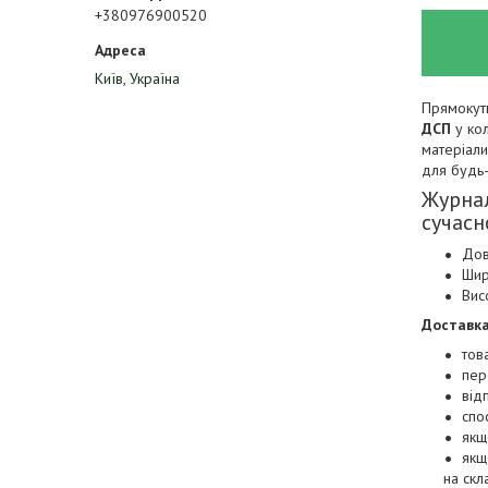
+380976900520
Київ, Україна
Прямокутн
ДСП
у кол
матеріали
для будь-
Журнал
сучасн
Дов
Шир
Вис
Доставка
тов
пер
від
спо
якщ
якщ
на скл