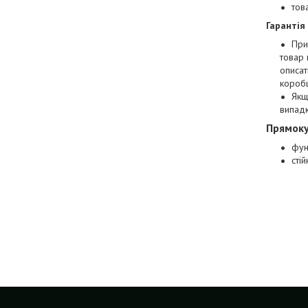
тов
Гарантія
При
товар 
описат
коробц
Якщ
випад
Прямоку
фун
стій