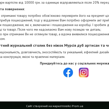
ари вартістю від 10000 грн. за одиницю відправляються після 20% пере
 та повернення:
 отриманні товару потрібно обов'язково перевірити його на предмет цілі
прибув пошкоджений, тоді у відділенні Вам потрібно оформити акт при
и пошкодження, які є, включаючи і пошкодження на коробці. І зробити
і та товарі. Після чого ми надсилаємо Вам нову позицію чи деталь;
о при отриманні Ви не оглянули товар, а вдома виявилися пошкодження,
ком.
тний журнальний столик без ніжок Мурсія дуб артисан та ч
кціональність, довговічність, зносостійкість та унікальний, ефектний дизай
ка конструкція, якісні та практичні матеріали.
Приєднуйтесь до нас у соціальних мережа
Сайт створений на маркетплейсі
Prom.ua