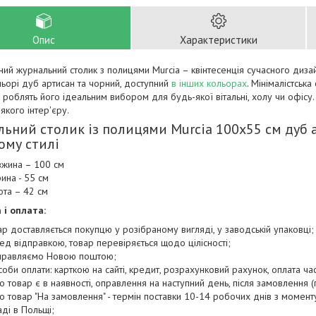
Опис
Характеристики
ий журнальний столик з полицями Murcia – квінтесенція сучасного диза
ьорі дуб артисан та чорний, доступний
в інших кольорах
. Мінімалістськ
 роблять його ідеальним вибором для будь-якої вітальні, холу чи офіс
якого інтер'єру.
ьний столик із полицями Murcia 100х55 см дуб 
ому стилі
жина – 100 см
ина - 55 см
ота – 42 см
 і оплата:
ар доставляється покупцю у розібраному вигляді, у заводській упаковці;
ед відправкою, товар перевіряється щодо цілісності;
правляємо Новою поштою;
соби оплати: карткою на сайті, кредит, розрахунковий рахунок, оплата ча
о товар є в наявності, оправлення на наступний день, після замовлення (п
о товар "На замовлення" - термін поставки 10-14 робочих днів з момен
аді в Польщі;