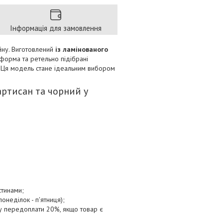
Інформація для замовлення
йну. Виготовлений
із ламінованого
а форма та ретельно підібрані
у. Ця модель стане ідеальним вибором
артисан та чорний у
стинами;
онеділок - п'ятниця);
ту передоплати 20%, якщо товар є