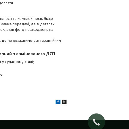
доплати.
сності та комплектності. Якщо
ймання-передачі, де в деталях
 докладні фото пошкоджень на
 це не вважатиметься гарантійним
орний з ламінованого ДСП
н у сучасному стилі;
х: