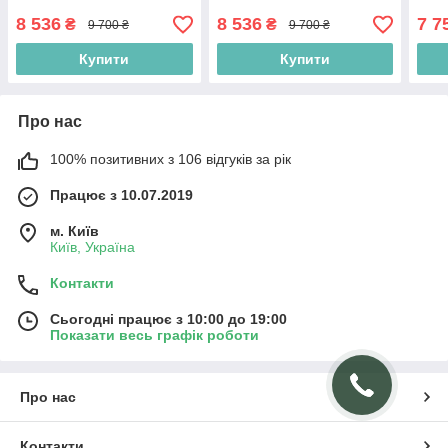
ніжках кольору кашемір у
в стилі мінімалізм
торр
сучасному стилі
8 536
8 536
7 7
₴
₴
9 700 ₴
9 700 ₴
Купити
Купити
Про нас
100% позитивних з 106 відгуків за рік
Працює з 10.07.2019
м. Київ
Київ, Україна
Контакти
Сьогодні працює з 10:00 до 19:00
Показати весь графік роботи
Про нас
Контакти