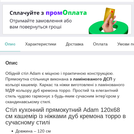
Опис
Характеристики
Доставка
Оплата
Умови п
Опис
Обідній стіл Adam є міцною і практичною конструкцією.
Прямокутна стільниця виконана
з ламінованого ДСП
у
кольорі кашемір. Каркас та ніжки виготовлені з ламінованого
МДФ кольору дуб кремона торро. Простий та елегантний
стиль чудово гармонує з будь-яким сучасним інтер'єром у
скандинавському стилі.
Стіл кухонний прямокутний Adam 120х68
см кашемір із ніжками дуб кремона торро в
сучасному стилі
Довжина – 120 см