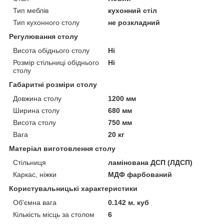
Тип меблів
кухонний стіл
Тип кухонного столу
не розкладний
Регулювання столу
Висота обіднього столу
Ні
Розмір стільниці обіднього
Ні
столу
Габаритні розміри столу
Довжина столу
1200 мм
Ширина столу
680 мм
Висота столу
750 мм
Вага
20 кг
Матеріал виготовлення столу
Стільниця
ламінована ДСП (ЛДСП)
Каркас, ніжки
МДФ фарбований
Користувальницькі характеристики
Об'ємна вага
0.142 м. куб
Кількість місць за столом
6