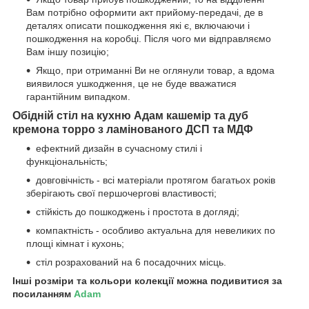
Вам потрібно оформити акт прийому-передачі, де в
деталях описати пошкодження які є, включаючи і
пошкодження на коробці. Після чого ми відправляємо
Вам іншу позицію;
Якщо, при отриманні Ви не оглянули товар, а вдома
виявилося ушкодження, це не буде вважатися
гарантійним випадком.
Обідній стіл на кухню Адам
кашемір та
дуб
кремона торро
з ламінованого ДСП та МДФ
ефектний дизайн в сучасному стилі і
функціональність;
довговічність - всі матеріали протягом багатьох років
зберігають свої першочергові властивості;
стійкість до пошкоджень і простота в догляді;
компактність - особливо актуальна для невеликих по
площі кімнат і кухонь;
стіл розрахований на 6 посадочних місць.
Інші розміри та кольори колекції можна подивитися за
посиланням
Adam