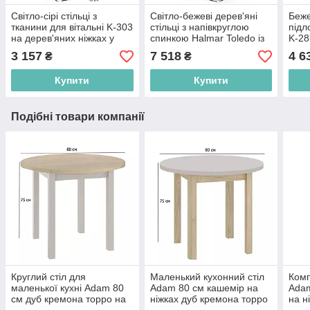
Світло-сірі стільці з
Світло-бежеві дерев'яні
Беже
тканини для вітальні K-303
стільці з напівкруглою
підл
на дерев'яних ніжках у
спинкою Halmar Toledo із
K-28
скандинавському стилі
тканини на ніжках дуб
ніжк
3 157
7 518
4 6
₴
₴
медовий у вітальню
стил
Купити
Купити
Подібні товари компанії
Круглий стіл для
Маленький кухонний стіл
Комп
маленької кухні Adam 80
Adam 80 см кашемір на
Adam
см дуб кремона торро на
ніжках дуб кремона торро
на н