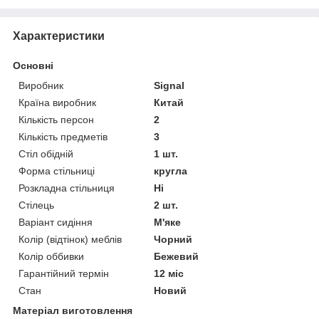
Характеристики
Основні
Виробник
Signal
Країна виробник
Китай
Кількість персон
2
Кількість предметів
3
Стіл обідній
1 шт.
Форма стільниці
кругла
Розкладна стільниця
Ні
Стілець
2 шт.
Варіант сидіння
М'яке
Колір (відтінок) меблів
Чорний
Колір оббивки
Бежевий
Гарантійний термін
12 міс
Стан
Новий
Матеріал виготовлення