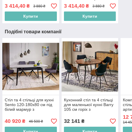
чорних матових ніжках
матових ніжках
3 414,40
3 414,40
₴
₴
3 880 ₴
3 880 ₴
Купити
Купити
Подібні товари компанії
Стіл та 4 стільці для кухні
Кухонний стіл та 4 стільці
Комп
Sento 120-180х80 см під
для маленької кухні Barry
стіл
білий мармур з
105 см горіх з
арти
поворотними тканинними
велюровими стільцями у
окса
12 
стільцями
стилі лофт
для 
40 920
32 141
₴
₴
46 500 ₴
14 45
Купити
Купити