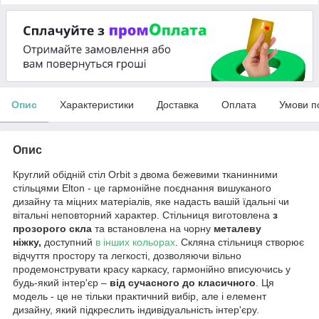
Опис
Характеристики
Доставка
Оплата
Умови п
Опис
Круглий обідній стіл Orbit з двома бежевими тканинними
стільцями Elton - це гармонійне поєднання вишуканого
дизайну та міцних матеріалів, яке надасть вашій їдальні чи
вітальні неповторний характер. Стільниця виготовлена ​​
з
прозорого скла
та встановлена ​​на чорну
металеву
ніжку,
доступний
в інших кольорах
. Скляна стільниця створює
відчуття простору та легкості, дозволяючи вільно
продемонструвати красу каркасу, гармонійно вписуючись у
будь-який інтер'єр –
від сучасного до класичного
. Ця
модель - це не тільки практичний вибір, але і елемент
дизайну, який підкреслить індивідуальність інтер'єру.