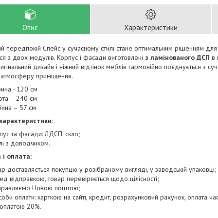
Опис
Характеристики
й передпокій Спейс у сучасному стилі стане оптимальним рішенням дл
ся з двох модулів. Корпус і фасади виготовлені
з ламінованого ДСП
в 
игінальний дизайн і ніжний відтінок меблів гармонійно поєднується з су
в атмосферу приміщення.
ина - 120 см
ота – 240 см
бина – 57 см
 характеристики:
пус та фасади: ЛДСП, скло;
лі з доводчиком.
 і оплата:
ар доставляється покупцю у розібраному вигляді, у заводській упаковці;
ед відправкою, товар перевіряється щодо цілісності;
правляємо Новою поштою;
соби оплати: карткою на сайті, кредит, розрахунковий рахунок, оплата час
оплатою 20%.