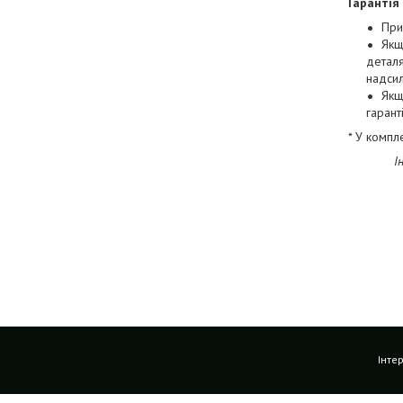
Гарантія
При
Якщ
деталя
надси
Якщ
гарант
* У компл
І