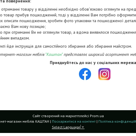
 та повернення:
 отриманні товару у відділенні необхідно обов'язково оглянути на предм
о товар прибув пошкоджений, тоді у відділенні Вам потрібно оформити
х описати пошкодження, зробити фото упаковки та пошкодженої деталі з
лаємо Вам нову позицію;
о при отриманні Ви не оглянули товар, а вдома виявилося пошкодження
ійним випадком.
екті йде інструкція для самостійного збирання або збирання майстром.
нтернет-магазин меблів
"Каштан"
представляє широкий асортимент меблі
Приєднуйтесь до нас у соціальних мережа
Сайт створений на маркетплейсі
Prom.ua
Інтернет-магазин меблів КАШТАН |
Поскаржитися на контент
|
Політика конфіденцій
Select Language
▼