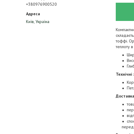
+380976900520
Київ, Україна
Компактни
складаєть
тоффі. Ор
теплоту 
Шир
Вис
Гли
Технічні
Кор
Пет
Доставка
тов
пер
від
cпо
перед