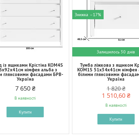
–17%
Залишилось 30 днів
 із ящиками Крістіна KOM4S
Тумба ліжкова з ящиком Кр
5х92х41см німфея альба з
KOM1S 51х34х41см німфея 
и глянсовими фасадами БРВ-
білими глянсовими фасада
Україна
Україна
7 650 ₴
1 820 ₴
1 510,60 ₴
В наявності
В наявності
Купити
Купити