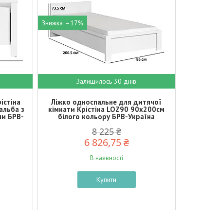
–17%
Залишилось 30 днів
істіна
Ліжко односпальне для дитячої
альба з
кімнати Крістіна LOZ90 90х200см
ми БРВ-
білого кольору БРВ-Україна
8 225 ₴
6 826,75 ₴
В наявності
Купити